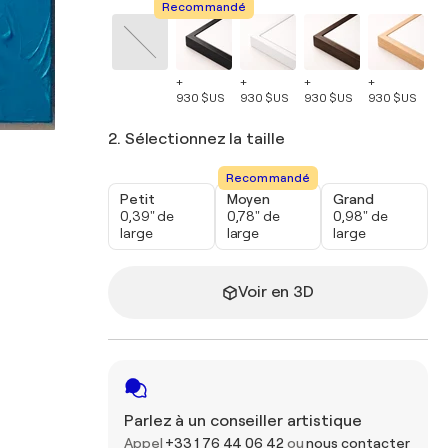
Recommandé
+
+
+
+
+
930 $US
930 $US
930 $US
930 $US
93
2. Sélectionnez la taille
Recommandé
Petit
Moyen
Grand
0,39" de
0,78" de
0,98" de
large
large
large
Voir en 3D
Parlez à un conseiller artistique
Appel
+33 1 76 44 06 42
ou
nous contacter