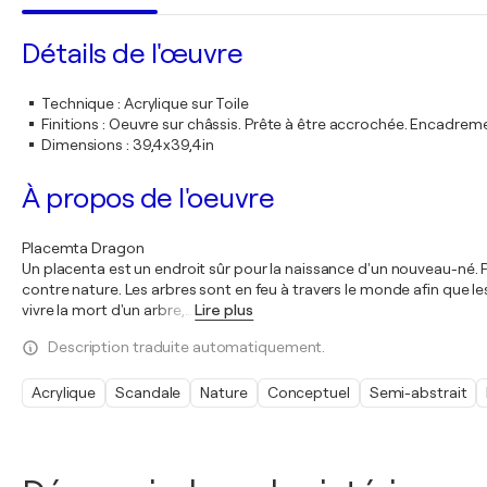
Détails de l'œuvre
Technique
:
Acrylique sur Toile
Finitions
:
Oeuvre sur châssis. Prête à être accrochée. Encadre
Dimensions
:
39,4x39,4in
À propos de l'oeuvre
Placemta Dragon
Un placenta est un endroit sûr pour la naissance d'un nouveau-né. Par
contre nature. Les arbres sont en feu à travers le monde afin que l
vivre la mort d'un arbre,
…
Lire plus
Description traduite automatiquement.
Acrylique
Scandale
Nature
Conceptuel
Semi-abstrait