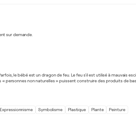
ment sur demande.
fois, le bébé est un dragon de feu. Le feu s'il est utilisé à mauvais esc
es « personnes non naturelles » puissent construire des produits de bas
Expressionnisme
Symbolisme
Plastique
Plante
Peinture