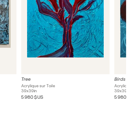
Tree
Birds
Acrylique sur Toile
Acrylique
39x39in
39x39in
5 980 $US
5 980 $