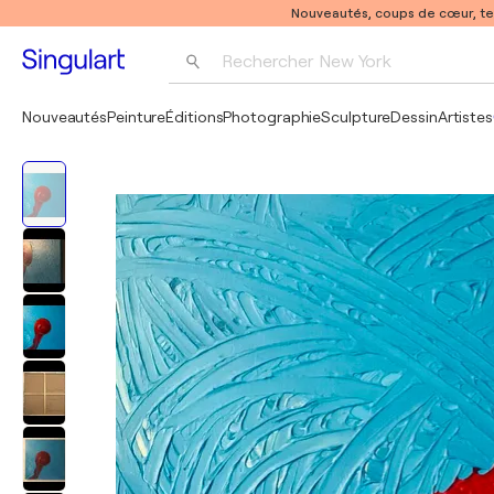
Nouveautés, coups de cœur, t
Rechercher 
New York
Photographie
Nouveautés
Peinture
Éditions
Photographie
Sculpture
Dessin
Artistes
Pop Art
Pablo Picasso