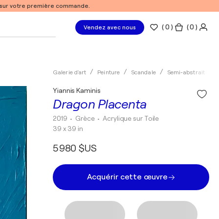
% sur votre première commande.
(
0
)
( 0 )
Vendez avec nous
Galerie d'art
Peinture
Scandale
Semi-abstrait
A
Yiannis Kaminis
Dragon Placenta
2019
• Grèce
•
Acrylique sur Toile
39 x 39 in
5 980 $US
Acquérir cette œuvre