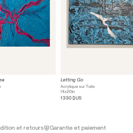
ea
Letting Go
e
Acrylique sur Toile
14x20in
1 330 $US
dition et retours
Garantie et paiement