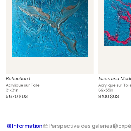
Reflection I
Jason and Med
Acrylique sur Toile
Acrylique sur Toil
31x31in
39x55in
5 870 $US
9 100 $US
Information
Perspective des galeries
Expé