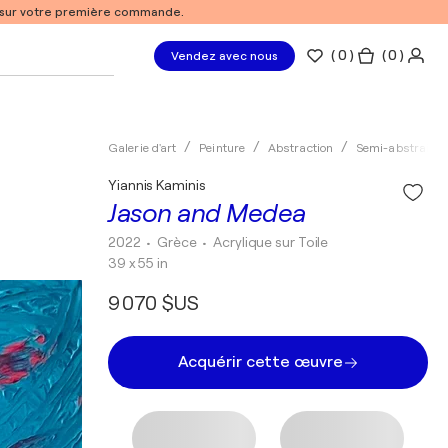
% sur votre première commande.
(
0
)
( 0 )
Vendez avec nous
Galerie d'art
Peinture
Abstraction
Semi-abstrait
Yiannis Kaminis
Jason and Medea
2022
• Grèce
•
Acrylique sur Toile
39 x 55 in
9 070 $US
Acquérir cette œuvre