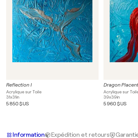
Reflection I
Dragon Placen
Acrylique sur Toile
Acrylique sur Toil
31x31in
39x39in
5 850 $US
5 960 $US
Information
Expédition et retours
Garanti