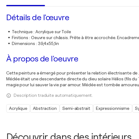
Détails de l'œuvre
Technique
:
Acrylique sur Toile
Finitions
:
Oeuvre sur châssis. Prête à être accrochée. Encadre
Dimensions
:
39,4x55,1in
À propos de l'oeuvre
Cette peinture a émergé pour présenter la relation électrisante de
Médée était une descendante directe du dieu solaire Hélios (fils du T
magie pour lui sauver la vie par amour. Médée est tombée amoureuse
Description traduite automatiquement.
Acrylique
Abstraction
Semi-abstrait
Expressionnisme
S
Découvrir dans des intérieurs