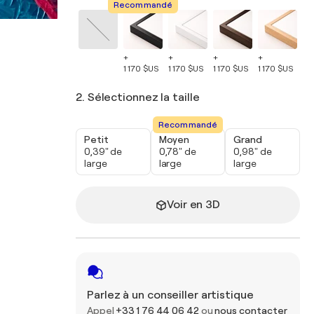
Recommandé
+
+
+
+
+
1 170 $US
1 170 $US
1 170 $US
1 170 $US
1 
2. Sélectionnez la taille
Recommandé
Petit
Moyen
Grand
0,39" de
0,78" de
0,98" de
large
large
large
Voir en 3D
Parlez à un conseiller artistique
Appel
+33 1 76 44 06 42
ou
nous contacter