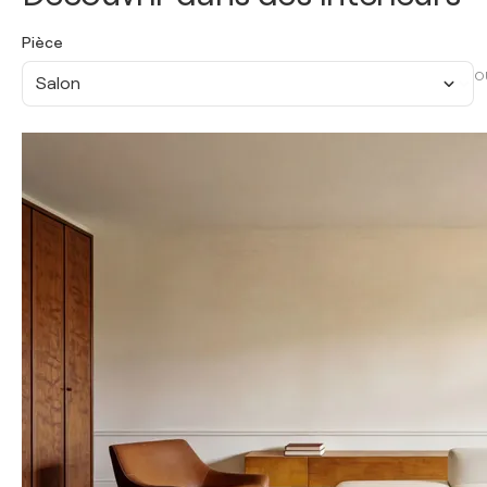
Pièce
O
Salon