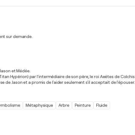
ment sur demande.
 Jason et Médée.
itan Hypérion) par l'intermédiaire de son père, le roi Aeëtes de Colchis.
 de Jason et a promis de l'aider seulement s'il acceptait de l'épouser
ymbolisme
Métaphysique
Arbre
Peinture
Fluide