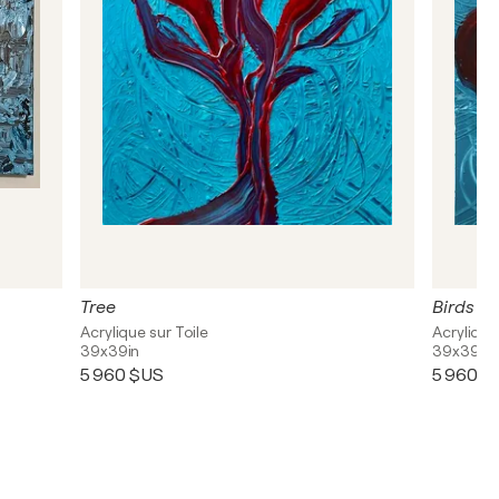
Tree
Birds
Acrylique sur Toile
Acrylique
39x39in
39x39in
5 960 $US
5 960 $