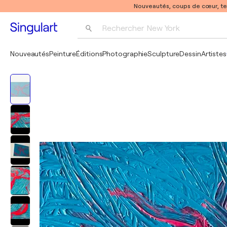
Nouveautés, coups de cœur, t
Rechercher 
New York
Photographie
Nouveautés
Peinture
Éditions
Photographie
Sculpture
Dessin
Artistes
Pop Art
Pablo Picasso