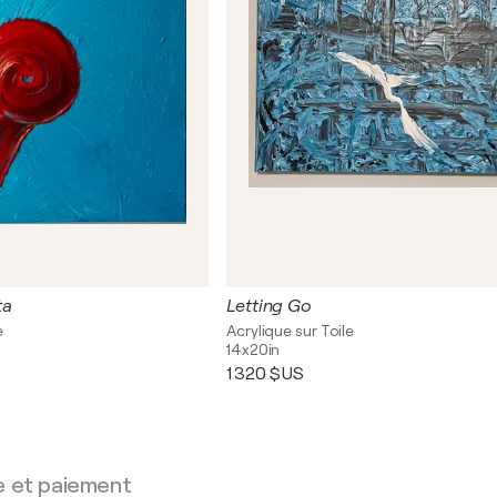
ta
Letting Go
e
Acrylique sur Toile
14x20in
1 320 $US
e et paiement