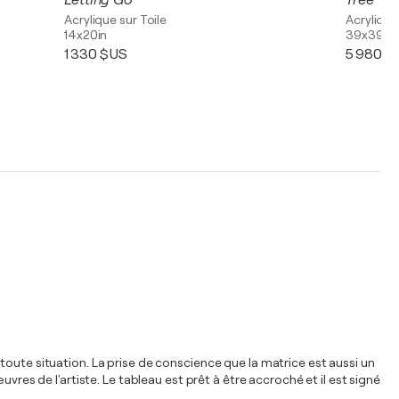
Letting Go
Tree
Acrylique sur Toile
Acrylique
14x20in
39x39in
1 330 $US
5 980 $
toute situation. La prise de conscience que la matrice est aussi un
vres de l'artiste. Le tableau est prêt à être accroché et il est signé