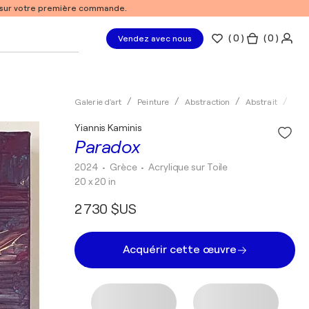
% sur votre première commande.
(
0
)
( 0 )
Vendez avec nous
Galerie d'art
Peinture
Abstraction
Abstrait
Acry
Yiannis Kaminis
Paradox
2024
• Grèce
•
Acrylique sur Toile
20 x 20 in
2 730 $US
Acquérir cette œuvre