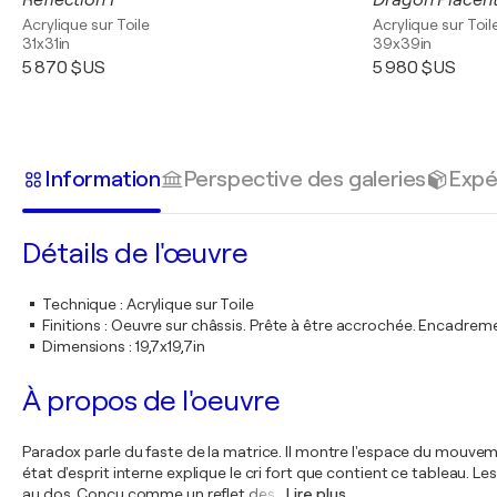
Reflection I
Dragon Placen
Acrylique sur Toile
Acrylique sur Toil
31x31in
39x39in
5 870 $US
5 980 $US
Information
Perspective des galeries
Expé
Détails de l'œuvre
Technique
:
Acrylique sur Toile
Finitions
:
Oeuvre sur châssis. Prête à être accrochée. Encadre
Dimensions
:
19,7x19,7in
À propos de l'oeuvre
Paradox parle du faste de la matrice. Il montre l'espace du mouveme
état d'esprit interne explique le cri fort que contient ce tableau. L
au dos. Conçu comme un reflet des
…
Lire plus