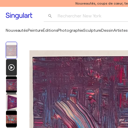
Nouveautés, coups de cœur, t
Rechercher 
New York
Photographie
Nouveautés
Peinture
Éditions
Photographie
Sculpture
Dessin
Artistes
Pop Art
Pablo Picasso