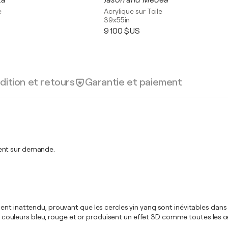
ta
Jason and Medea
e
Acrylique sur Toile
39x55in
9 100 $US
dition et retours
Garantie et paiement
ment sur demande.
nt inattendu, prouvant que les cercles yin yang sont inévitables dans 
es couleurs bleu, rouge et or produisent un effet 3D comme toutes les œu