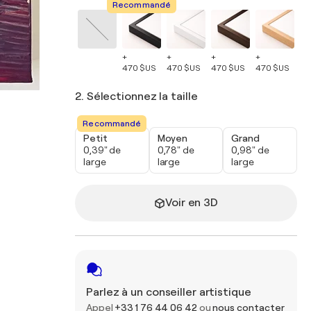
Recommandé
+
+
+
+
+
470 $US
470 $US
470 $US
470 $US
47
2. Sélectionnez la taille
Recommandé
Petit
Moyen
Grand
0,39" de
0,78" de
0,98" de
large
large
large
Voir en 3D
Parlez à un conseiller artistique
Appel
+33 1 76 44 06 42
ou
nous contacter