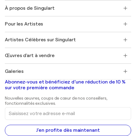
Nous contacter
À propos de Singulart
Expédition
Politique de retour
A propos de nous
Témoignages de clients
Pour les Artistes
FAQ
Offrir une carte cadeau
Sociétés affiliées
Rejoignez notre programme commercial
Rejoindre Singulart en tant qu'artiste
Nos artistes
Mon compte
Artistes Célèbres sur Singulart
Se connecter en tant qu'Artiste
Magazine Singulart
Protection acheteur
Emplois
+33 1 76 44 06 42
Henri Matisse
Découvrez une sélection d'art original
Œuvres d'art à vendre
Marc Chagall
Pablo Picasso
Tableaux à vendre
Salvador Dalí
Galeries
Tableaux abstraits à vendre
Banksy
Peintures à l'huile
Mr. Brainwash
Galeries d'art en France
Abonnez-vous et bénéficiez d’une réduction de 10 %
Peintures de paysage
Shepard Fairey
Galeries d'art en Belgique
sur votre première commande
Estampes
Sculptures
Nouvelles œuvres, coups de cœur de nos conseillers,
Peintures acryliques
fonctionnalités exclusives.
Saisissez
votre
adresse
e-
mail
J'en profite dès maintenant