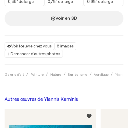
0,39" de large
0,78" de large
0,98" de large
Voir en 3D
Voir l'œuvre chez vous
8 images
Demander d'autres photos
Galerie d'art
Peinture
Nature
Surréalisme
Acrylique
Yiannis
Autres œuvres de
Yiannis Kaminis