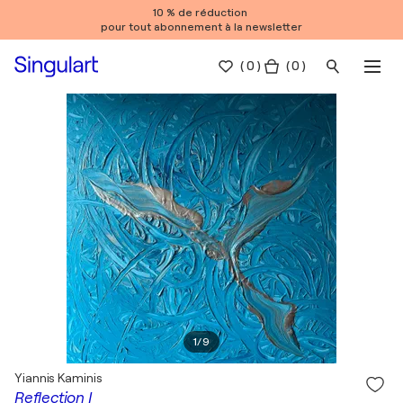
10 % de réduction
pour tout abonnement à la newsletter
(
0
)
( 0 )
1
/
9
Yiannis Kaminis
Reflection I