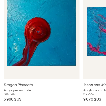
Dragon Placenta
Jason and M
Acrylique sur Toile
Acrylique sur T
39x39in
39x55in
5 960 $US
9 070 $US