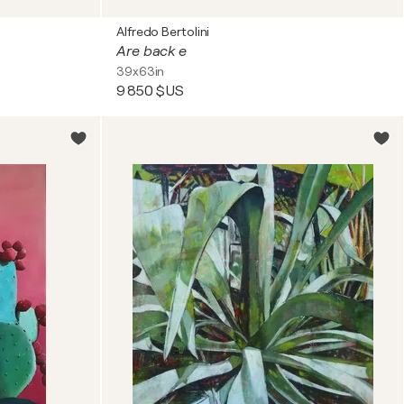
Alfredo Bertolini
Are back e
39x63in
9 850 $US