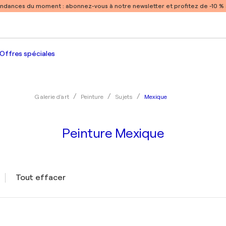
endances du moment :
abonnez-vous à notre newsletter et profitez de -10 
Offres spéciales
Mexique
Galerie d'art
Peinture
Sujets
Peinture Mexique
Tout effacer