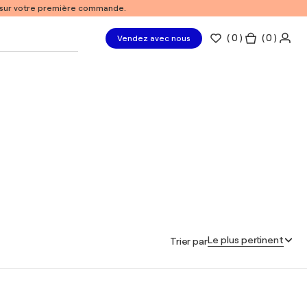
% sur votre première commande.
(
0
)
( 0 )
Vendez avec nous
Le plus pertinent
Trier par