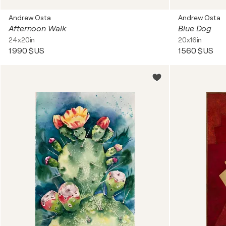
Andrew Osta
Andrew Osta
Afternoon Walk
Blue Dog
24x20in
20x16in
1 990 $US
1 560 $US