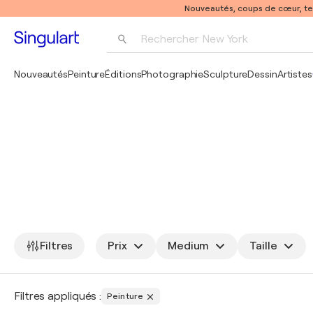
Nouveautés, coups de cœur, t
Rechercher 
New York
Photographie
Nouveautés
Peinture
Éditions
Photographie
Sculpture
Dessin
Artistes
Pop Art
Pablo Picasso
Filtres
Prix
Medium
Taille
Filtres appliqués :
Peinture