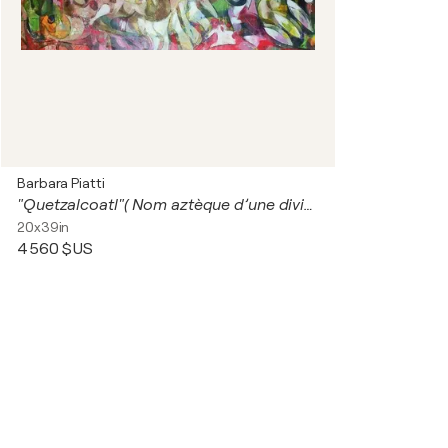
Barbara Piatti
"Quetzalcoatl"( Nom aztèque d’une divinité du Mexique)
20x39in
4 560 $US