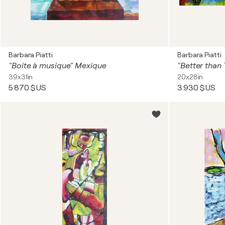
Barbara Piatti
Barbara Piatti
"Boite à musique" Mexique
"Better than
39x31in
20x28in
5 870 $US
3 930 $US