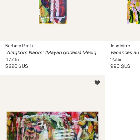
Barbara Piatti
Jean Mirre
"Alaghom Naom" (Mayan godess) Mexique
Vacances au
47x16in
12x8in
5 220 $US
990 $US