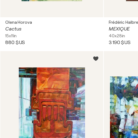
Olena Horova
Frédéric Halbr
Cactus
MEXIQUE
15x11in
40x28in
880 $US
3 190 $US