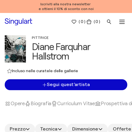
Iscriviti alla nostra newsletter
e ottieni il 10% di sconto con noi
(
0
)
( 0 )
PITTRICE
Diane Farquhar
Hallstrom
Incluso nelle curatele delle gallerie
Segui quest’artista
Opere
Biografia
Curriculum Vitae
Prospettiva de
Prezzo
Tecnica
Dimensione
Offerte 