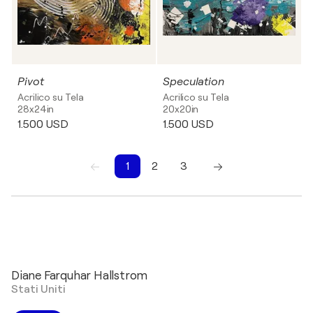
Pivot
Speculation
Acrilico su Tela
Acrilico su Tela
28x24in
20x20in
1.500 USD
1.500 USD
1
2
3
Diane Farquhar Hallstrom
Stati Uniti