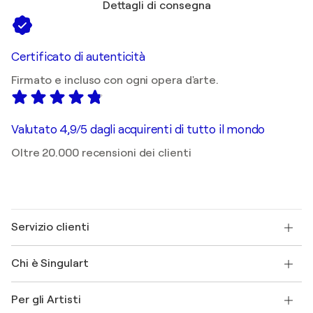
Dettagli di consegna
Certificato di autenticità
Firmato e incluso con ogni opera d'arte.
Valutato 4,9/5 dagli acquirenti di tutto il mondo
Oltre 20.000 recensioni dei clienti
Servizio clienti
Contattaci
Chi è Singulart
Spedizione
Norme sui resi
Su di noi
Testimonianze dei clienti
Per gli Artisti
FAQ
Offri una carta regalo