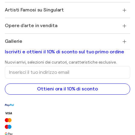
Affiliati
Partecipa al nostro programma commerciale
Unisciti a Singulart come Artista?
I nostri artisti
Il mio account
Artisti Famosi su Singulart
Accedi come Artista
Magazine di Singulart
Protezione acquirente
Lavori
+39 694500608
Henri Matisse
Scopri arte originale selezionata
Opere d'arte in vendita
Marc Chagall
Pablo Picasso
Quadri in vendita
Salvador Dalí
Gallerie
Quadri astratti in vendita
Banksy
Dipinti ad olio
Mr. Brainwash
Gallerie d’arte in Italia
Iscriviti e ottieni il 10% di sconto sul tuo primo ordine
Dipinti di paesaggi
Shepard Fairey
Stampe
Nuovi arrivi, selezioni dei curatori, caratteristiche esclusive.
sculture
Inserisci
Dipinti acrilici
il
tuo
indirizzo
email
Ottieni ora il 10% di sconto