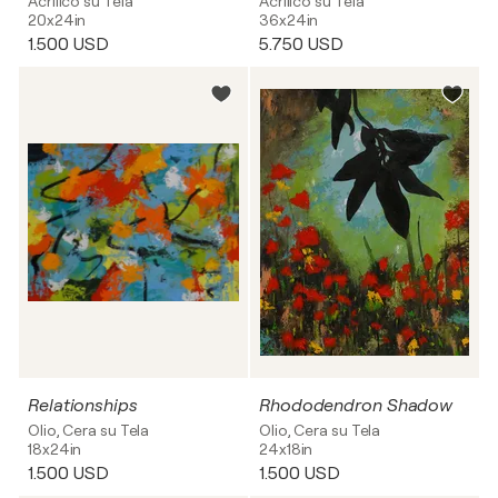
Acrilico su Tela
Acrilico su Tela
20x24in
36x24in
1.500 USD
5.750 USD
Relationships
Rhododendron Shadow
Olio, Cera su Tela
Olio, Cera su Tela
18x24in
24x18in
1.500 USD
1.500 USD