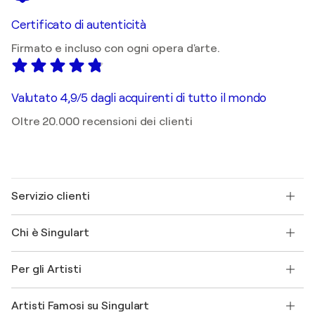
Certificato di autenticità
Firmato e incluso con ogni opera d'arte.
Valutato 4,9/5 dagli acquirenti di tutto il mondo
Oltre 20.000 recensioni dei clienti
Servizio clienti
Contattaci
Chi è Singulart
Spedizione
Norme sui resi
Su di noi
Testimonianze dei clienti
Per gli Artisti
FAQ
Offri una carta regalo
Affiliati
Partecipa al nostro programma commerciale
Unisciti a Singulart come Artista?
I nostri artisti
Il mio account
Artisti Famosi su Singulart
Accedi come Artista
Magazine di Singulart
Protezione acquirente