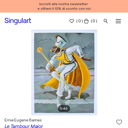
Iscriviti alla nostra newsletter
e ottieni il 10% di sconto con noi
(
0
)
( 0 )
1
/
46
Ernie Eugene Barnes
Le Tambour Major