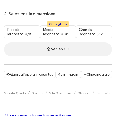
2. Seleziona la dimensione
Consigliato
Piccola
Media
Grande
larghezza: 0,59"
larghezza: 0,98"
larghezza: 1,37"
Ver en 3D
Guarda l’opera in casa tua
45 immagini
Chiedine altre
Vendita Quadri
Stampa
Vita Quotidiana
Classico
Serigrafia
Altre opere di
Ernie Eugene Barnes