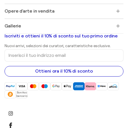
Lavori
+39 694500608
Henri Matisse
Scopri arte originale selezionata
Opere d'arte in vendita
Marc Chagall
Pablo Picasso
Quadri in vendita
Salvador Dalí
Gallerie
Quadri astratti in vendita
Banksy
Dipinti ad olio
Mr. Brainwash
Gallerie d’arte in Italia
Iscriviti e ottieni il 10% di sconto sul tuo primo ordine
Dipinti di paesaggi
Shepard Fairey
Stampe
Nuovi arrivi, selezioni dei curatori, caratteristiche esclusive.
sculture
Inserisci
Dipinti acrilici
il
tuo
indirizzo
email
Ottieni ora il 10% di sconto
Bonifico
bancario