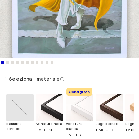
1. Seleziona il materiale
Consigliato
Nessuna
Venatura nera
Venatura
Legno scuro
Legno 
cornice
bianca
+ 510 USD
+ 510 USD
+ 510 
+ 510 USD