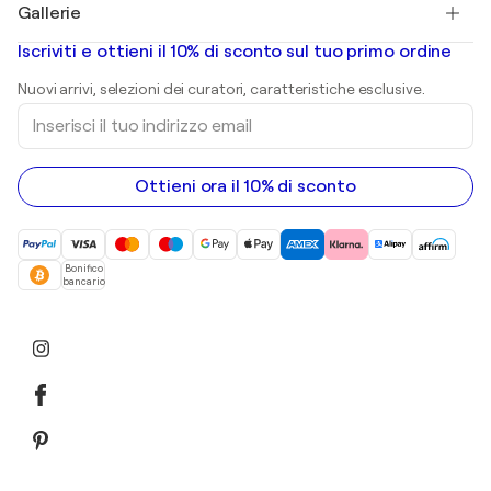
Gallerie
Quadri astratti in vendita
Banksy
Dipinti ad olio
Mr. Brainwash
Gallerie d’arte in Italia
Iscriviti e ottieni il 10% di sconto sul tuo primo ordine
Dipinti di paesaggi
Shepard Fairey
Stampe
Nuovi arrivi, selezioni dei curatori, caratteristiche esclusive.
sculture
Inserisci
Dipinti acrilici
il
tuo
indirizzo
email
Ottieni ora il 10% di sconto
Bonifico
bancario