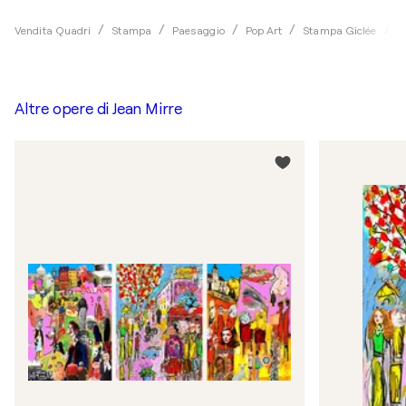
Vendita Quadri
Stampa
Paesaggio
Pop Art
Stampa Giclée
J
Altre opere di
Jean Mirre