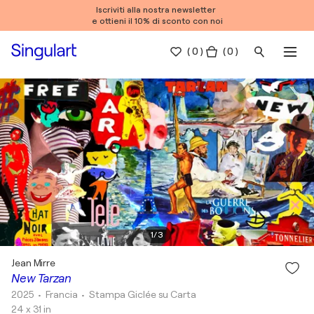
Iscriviti alla nostra newsletter
e ottieni il 10% di sconto con noi
(
0
)
( 0 )
1
/
3
Jean Mirre
New Tarzan
2025
• Francia
•
Stampa Giclée su Carta
24 x 31 in