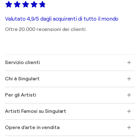
Valutato 4,9/5 dagli acquirenti di tutto il mondo
Oltre 20.000 recensioni dei clienti
Servizio clienti
Contattaci
Chi è Singulart
Spedizione
Norme sui resi
Su di noi
Testimonianze dei clienti
Per gli Artisti
FAQ
Offri una carta regalo
Affiliati
Partecipa al nostro programma commerciale
Unisciti a Singulart come Artista?
I nostri artisti
Il mio account
Artisti Famosi su Singulart
Accedi come Artista
Magazine di Singulart
Protezione acquirente
Lavori
+39 694500608
Henri Matisse
Scopri arte originale selezionata
Opere d'arte in vendita
Marc Chagall
Pablo Picasso
Quadri in vendita
Salvador Dalí