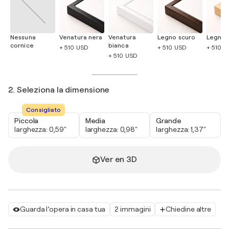
Nessuna
Venatura nera
Venatura
Legno scuro
Legno 
cornice
bianca
+ 510 USD
+ 510 USD
+ 510 
+ 510 USD
2. Seleziona la dimensione
Consigliato
Piccola
Media
Grande
larghezza: 0,59"
larghezza: 0,98"
larghezza: 1,37"
Ver en 3D
Guarda l’opera in casa tua
2 immagini
Chiedine altre