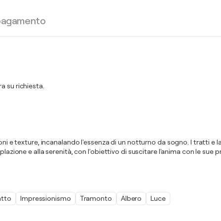
 pagamento
a su richiesta.
oni e texture, incanalando l'essenza di un notturno da sogno. I tratti e
lazione e alla serenità, con l'obiettivo di suscitare l'anima con le sue p
atto
Impressionismo
Tramonto
Albero
Luce