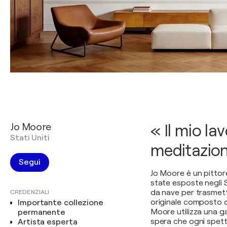
Jo Moore
« Il mio la
Stati Uniti
meditazione
Segui
Jo Moore è un pittor
state esposte negli S
da nave per trasmett
CREDENZIALI
originale composto d
Importante collezione
Moore utilizza una ga
permanente
spera che ogni spett
Artista esperta