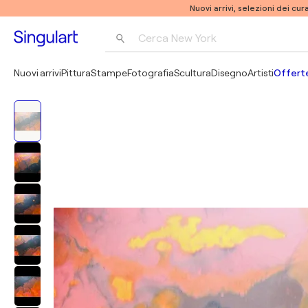
Nuovi arrivi, selezioni dei cur
Cerca 
New York
Fotografia
Nuovi arrivi
Pittura
Stampe
Fotografia
Scultura
Disegno
Artisti
Offerte
Pop Art
Pablo Picasso