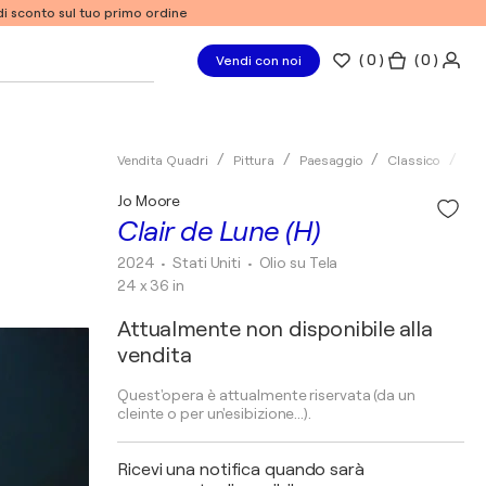
% di sconto sul tuo primo ordine
(
0
)
( 0 )
Vendi con noi
Vendita Quadri
Pittura
Paesaggio
Classico
Oli
Jo Moore
Clair de Lune (H)
2024
• Stati Uniti
•
Olio su Tela
24 x 36 in
Attualmente non disponibile alla
vendita
Quest'opera è attualmente riservata (da un
cleinte o per un'esibizione...).
Ricevi una notifica quando sarà