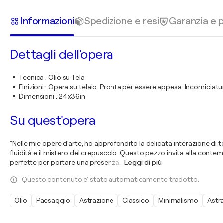
Informazioni
Spedizione e resi
Garanzia e
Dettagli dell'opera
Tecnica
:
Olio su Tela
Finizioni
:
Opera su telaio. Pronta per essere appesa. Incorniciatur
Dimensioni
:
24x36in
Su quest'opera
"Nelle mie opere d'arte, ho approfondito la delicata interazione di t
fluidità e il mistero del crepuscolo. Questo pezzo invita alla contemp
perfette per portare una presenza
…
Leggi di più
Questo contenuto e' stato automaticamente tradotto.
Olio
Paesaggio
Astrazione
Classico
Minimalismo
Astr