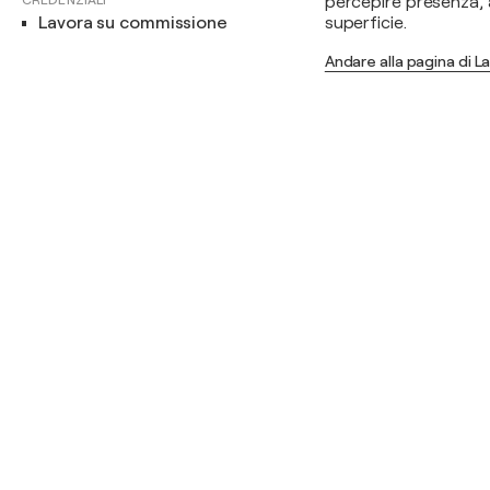
CREDENZIALI
percepire presenza, a
Lavora su commissione
superficie.
Andare alla pagina di L