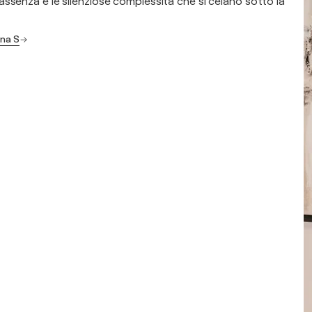
ssenza e le silenziose complessità che si celano sotto la
ana S