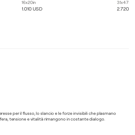
16x20in
31x47in
1.010 USD
2.720 U
esse per il flusso, lo slancio e le forze invisibili che plasmano
fera, tensione e vitalità rimangono in costante dialogo.