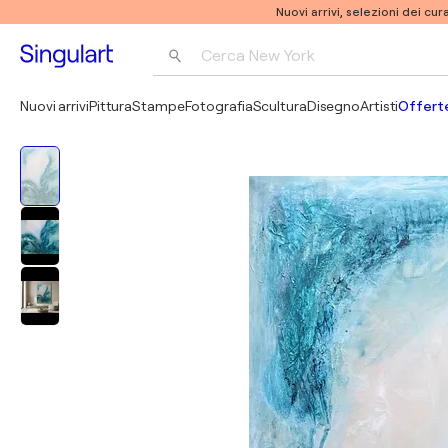
Nuovi arrivi, selezioni dei cur
Cerca 
New York
Fotografia
Nuovi arrivi
Pittura
Stampe
Fotografia
Scultura
Disegno
Artisti
Offerte
Pop Art
Pablo Picasso