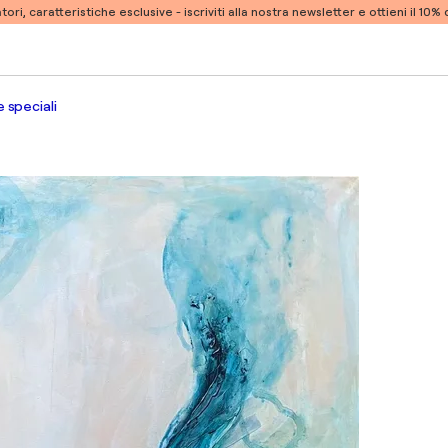
atori, caratteristiche esclusive -
iscriviti alla nostra newsletter e ottieni il 10
 speciali