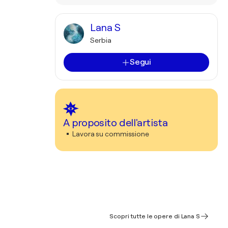
Lana S
Serbia
Segui
A proposito dell'artista
Lavora su commissione
Scopri tutte le opere di Lana S