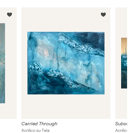
Carried Through
Subsurf
Acrilico su Tela
Acrilico, 