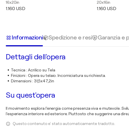
16x20in
20x16in
1.160 USD
1.160 USD
Informazioni
Spedizione e resi
Garanzia e
Dettagli dell'opera
Tecnica
:
Acrilico su Tela
Finizioni
:
Opera su telaio. Incorniciatura su richiesta.
Dimensioni
:
31,5x47,2in
Su quest'opera
Il movimento esplora l'energia come presenza viva e mutevole. Sviluppat
l'esperienza interiore ed esteriore. Piuttosto che suggerire una di
Questo contenuto e' stato automaticamente tradotto.