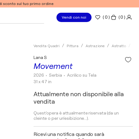
% di sconto sul tuo primo ordine
(
0
)
( 0 )
Vendi con noi
Vendita Quadri
Pittura
Astrazione
Astratto
Acr
Lana S
Movement
2026
• Serbia
•
Acrilico su Tela
31 x 47 in
Attualmente non disponibile alla
vendita
Quest'opera è attualmente riservata (da un
cleinte o per un'esibizione...).
Ricevi una notifica quando sarà