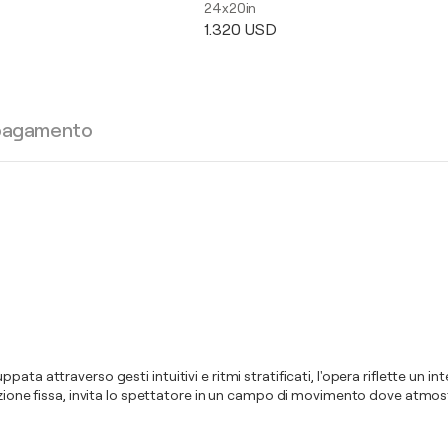
24x20in
1.320 USD
 pagamento
a attraverso gesti intuitivi e ritmi stratificati, l'opera riflette un inter
rezione fissa, invita lo spettatore in un campo di movimento dove atmos