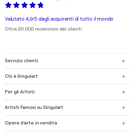
Valutato 4,9/5 dagli acquirenti di tutto il mondo
Oltre 20.000 recensioni dei clienti
Servizio clienti
Contattaci
Chi è Singulart
Spedizione
Norme sui resi
Su di noi
Testimonianze dei clienti
Per gli Artisti
FAQ
Offri una carta regalo
Affiliati
Partecipa al nostro programma commerciale
Unisciti a Singulart come Artista?
I nostri artisti
Il mio account
Artisti Famosi su Singulart
Accedi come Artista
Magazine di Singulart
Protezione acquirente
Lavori
+39 694500608
Henri Matisse
Scopri arte originale selezionata
Opere d'arte in vendita
Marc Chagall
Pablo Picasso
Quadri in vendita