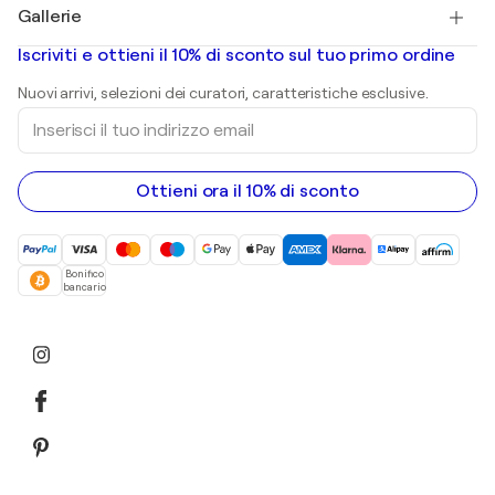
Salvador Dalí
Gallerie
Quadri astratti in vendita
Banksy
Dipinti ad olio
Mr. Brainwash
Gallerie d’arte in Italia
Iscriviti e ottieni il 10% di sconto sul tuo primo ordine
Dipinti di paesaggi
Shepard Fairey
Stampe
Nuovi arrivi, selezioni dei curatori, caratteristiche esclusive.
sculture
Inserisci
Dipinti acrilici
il
tuo
indirizzo
email
Ottieni ora il 10% di sconto
Bonifico
bancario