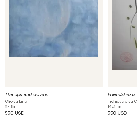
The ups and downs
Friendship is
Olio su Lino
Inchiostro su 
11x16in
14x14in
550 USD
550 USD