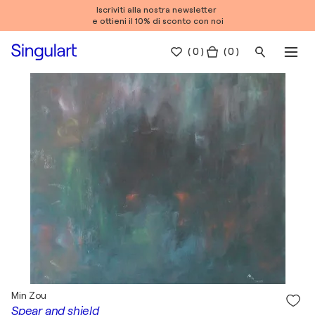
Iscriviti alla nostra newsletter
e ottieni il 10% di sconto con noi
(
0
)
( 0 )
Min Zou
Spear and shield