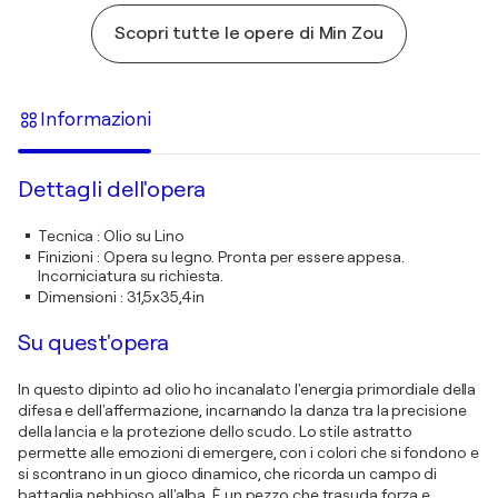
Scopri tutte le opere di Min Zou
Informazioni
Dettagli dell'opera
Tecnica
:
Olio su Lino
Finizioni
:
Opera su legno. Pronta per essere appesa.
Incorniciatura su richiesta.
Dimensioni
:
31,5x35,4in
Su quest'opera
In questo dipinto ad olio ho incanalato l'energia primordiale della
difesa e dell'affermazione, incarnando la danza tra la precisione
della lancia e la protezione dello scudo. Lo stile astratto
permette alle emozioni di emergere, con i colori che si fondono e
si scontrano in un gioco dinamico, che ricorda un campo di
battaglia nebbioso all'alba. È un pezzo che trasuda forza e