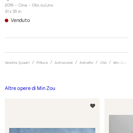
2018
• Cina
•
Olio su Lino
31 x 35 in
Venduto
Vendita Quadri
Pittura
Astrazione
Astratto
Olio
Min Zou
Altre opere di
Min Zou