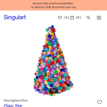
Iscriviti alla nostra newsletter
e ottieni il 10% di sconto con noi
(
0
)
( 0 )
1
/
5
Seunghwui Koo
Piggy Tree