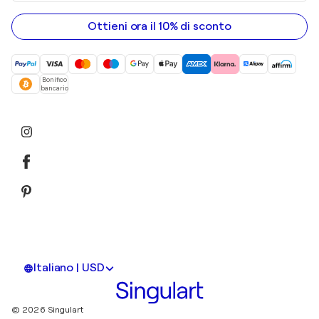
tuo
indirizzo
email
Ottieni ora il 10% di sconto
Bonifico
bancario
Italiano | USD
© 2026 Singulart