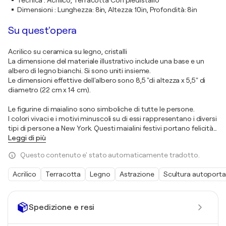
Tecnica
:
Acrilico, Terracotta Con piedistallo
Dimensioni
:
Lunghezza: 8in, Altezza: 10in, Profondità: 8in
Su quest'opera
Acrilico su ceramica su legno, cristalli
La dimensione del materiale illustrativo include una base e un
albero di legno bianchi. Si sono uniti insieme.
Le dimensioni effettive dell'albero sono 8,5 "di altezza x 5,5" di
diametro (22 cm x 14 cm).
Le figurine di maialino sono simboliche di tutte le persone.
I colori vivaci e i motivi minuscoli su di essi rappresentano i diversi
tipi di persone a New York. Questi maialini festivi portano felicità
…
Leggi di più
Questo contenuto e' stato automaticamente tradotto.
Acrilico
Terracotta
Legno
Astrazione
Scultura autoport
Spedizione e resi