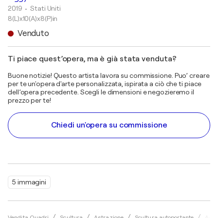
2019
• Stati Uniti
8(L)x10(A)x8(P)in
Venduto
Ti piace quest’opera, ma è già stata venduta?
Buone notizie! Questo artista lavora su commissione. Puo’ creare
per te un'opera d'arte personalizzata, ispirata a ciò che ti piace
dell’opera precedente. Scegli le dimensioni e negozieremo il
prezzo per te!
Chiedi un'opera su commissione
5 immagini
Vendita Quadri
Scultura
Astrazione
Scultura autoportante
Acril