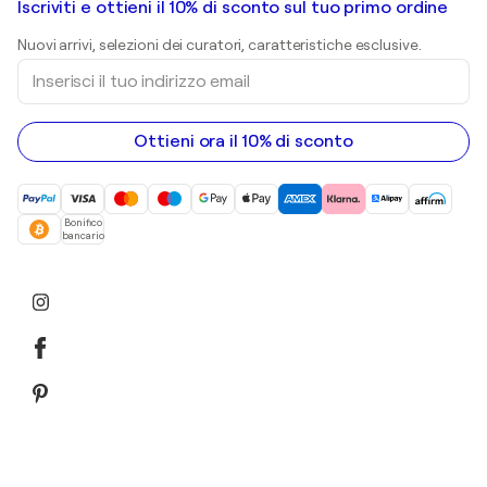
Gallerie d’arte in Italia
Iscriviti e ottieni il 10% di sconto sul tuo primo ordine
Dipinti di paesaggi
Shepard Fairey
Stampe
Nuovi arrivi, selezioni dei curatori, caratteristiche esclusive.
sculture
Inserisci
Dipinti acrilici
il
tuo
indirizzo
email
Ottieni ora il 10% di sconto
Bonifico
bancario