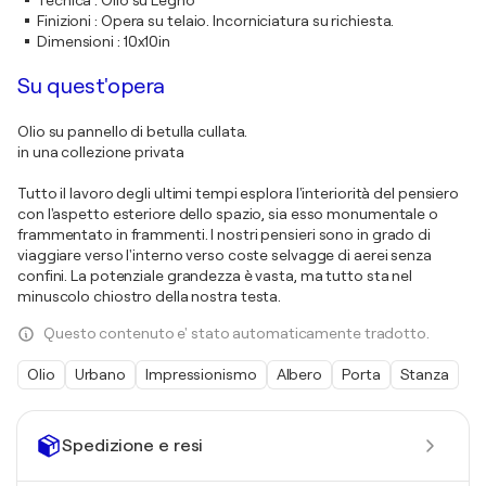
Tecnica
:
Olio su Legno
Finizioni
:
Opera su telaio. Incorniciatura su richiesta.
Dimensioni
:
10x10in
Su quest'opera
Olio su pannello di betulla cullata.
in una collezione privata
Tutto il lavoro degli ultimi tempi esplora l'interiorità del pensiero
con l'aspetto esteriore dello spazio, sia esso monumentale o
frammentato in frammenti. I nostri pensieri sono in grado di
viaggiare verso l'interno verso coste selvagge di aerei senza
confini. La potenziale grandezza è vasta, ma tutto sta nel
minuscolo chiostro della nostra testa.
Questo contenuto e' stato automaticamente tradotto.
Olio
Urbano
Impressionismo
Albero
Porta
Stanza
Spedizione e resi