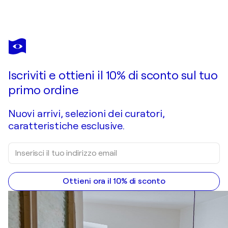
SHELTON
WALSMITH
Ti piace quest’opera, ma è già stata venduta?
Odd's Room
Iscriviti e ottieni il 10% di sconto sul tuo
Chiedi un'opera su commissione
primo ordine
Nuovi arrivi, selezioni dei curatori,
caratteristiche esclusive.
Ottieni ora il 10% di sconto