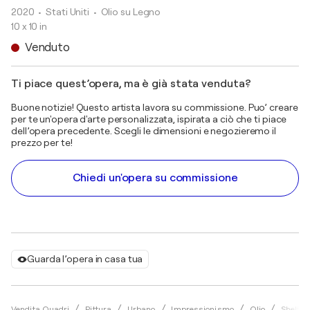
2020
• Stati Uniti
•
Olio su Legno
10 x 10 in
Venduto
Ti piace quest’opera, ma è già stata venduta?
Buone notizie! Questo artista lavora su commissione. Puo’ creare
per te un'opera d'arte personalizzata, ispirata a ciò che ti piace
dell’opera precedente. Scegli le dimensioni e negozieremo il
prezzo per te!
Chiedi un'opera su commissione
Guarda l’opera in casa tua
Vendita Quadri
Pittura
Urbano
Impressionismo
Olio
Shelto