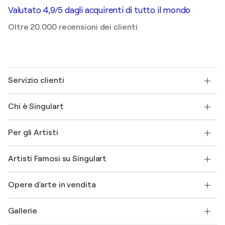
Valutato 4,9/5 dagli acquirenti di tutto il mondo
Oltre 20.000 recensioni dei clienti
Servizio clienti
Contattaci
Chi è Singulart
Spedizione
Norme sui resi
Su di noi
Testimonianze dei clienti
Per gli Artisti
FAQ
Offri una carta regalo
Affiliati
Partecipa al nostro programma commerciale
Unisciti a Singulart come Artista?
I nostri artisti
Il mio account
Artisti Famosi su Singulart
Accedi come Artista
Magazine di Singulart
Protezione acquirente
Lavori
+39 694500608
Henri Matisse
Scopri arte originale selezionata
Opere d'arte in vendita
Marc Chagall
Pablo Picasso
Quadri in vendita
Salvador Dalí
Gallerie
Quadri astratti in vendita
Banksy
Dipinti ad olio
Mr. Brainwash