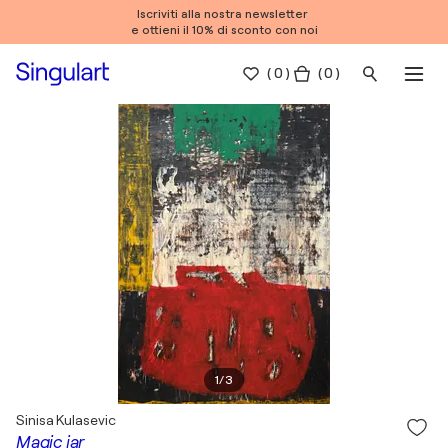
Iscriviti alla nostra newsletter
e ottieni il 10% di sconto con noi
(
0
)
( 0 )
1
/
3
Sinisa Kulasevic
Magic jar