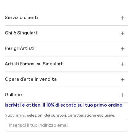
Servizio clienti
Contattaci
Chi è Singulart
Spedizione
Norme sui resi
Su di noi
Testimonianze dei clienti
Per gli Artisti
FAQ
Offri una carta regalo
Affiliati
Partecipa al nostro programma commerciale
Unisciti a Singulart come Artista?
I nostri artisti
Il mio account
Artisti Famosi su Singulart
Accedi come Artista
Magazine di Singulart
Protezione acquirente
Lavori
+39 694500608
Henri Matisse
Scopri arte originale selezionata
Opere d'arte in vendita
Marc Chagall
Pablo Picasso
Quadri in vendita
Salvador Dalí
Gallerie
Quadri astratti in vendita
Banksy
Dipinti ad olio
Mr. Brainwash
Gallerie d’arte in Italia
Iscriviti e ottieni il 10% di sconto sul tuo primo ordine
Dipinti di paesaggi
Shepard Fairey
Stampe
Nuovi arrivi, selezioni dei curatori, caratteristiche esclusive.
sculture
Inserisci
Dipinti acrilici
il
tuo