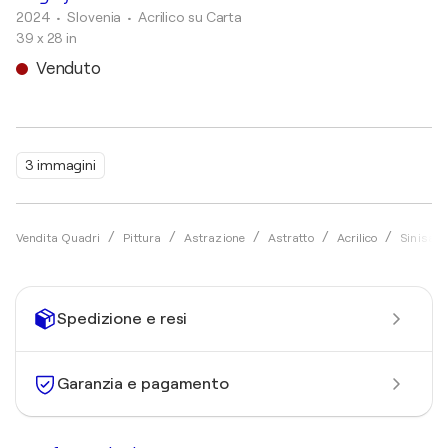
2024
• Slovenia
•
Acrilico su Carta
39 x 28 in
Venduto
3 immagini
Vendita Quadri
Pittura
Astrazione
Astratto
Acrilico
Sinisa K
Spedizione e resi
Garanzia e pagamento