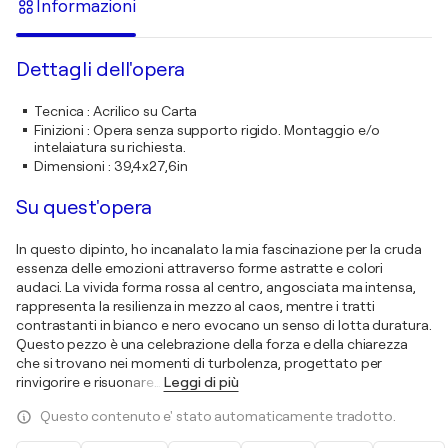
Informazioni
Dettagli dell'opera
Tecnica
:
Acrilico su Carta
Finizioni
:
Opera senza supporto rigido. Montaggio e/o
intelaiatura su richiesta.
Dimensioni
:
39,4x27,6in
Su quest'opera
In questo dipinto, ho incanalato la mia fascinazione per la cruda
essenza delle emozioni attraverso forme astratte e colori
audaci. La vivida forma rossa al centro, angosciata ma intensa,
rappresenta la resilienza in mezzo al caos, mentre i tratti
contrastanti in bianco e nero evocano un senso di lotta duratura.
Questo pezzo è una celebrazione della forza e della chiarezza
che si trovano nei momenti di turbolenza, progettato per
rinvigorire e risuonare
…
Leggi di più
Questo contenuto e' stato automaticamente tradotto.