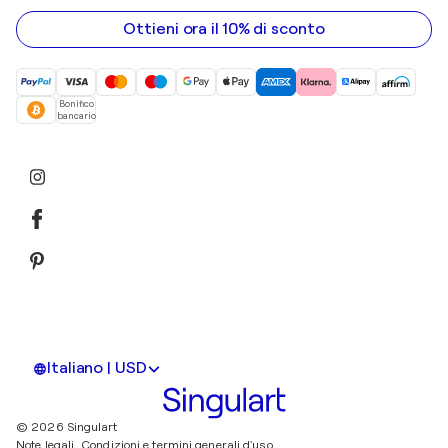
indirizzo
email
Ottieni ora il 10% di sconto
Bonifico
bancario
Italiano | USD
© 2026 Singulart
Note legali.
Condizioni e termini generali d'uso