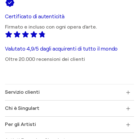
Certificato di autenticità
Firmato e incluso con ogni opera d'arte.
Valutato 4,9/5 dagli acquirenti di tutto il mondo
Oltre 20.000 recensioni dei clienti
Servizio clienti
Contattaci
Chi è Singulart
Spedizione
Norme sui resi
Su di noi
Testimonianze dei clienti
Per gli Artisti
FAQ
Offri una carta regalo
Affiliati
Partecipa al nostro programma commerciale
Unisciti a Singulart come Artista?
I nostri artisti
Il mio account