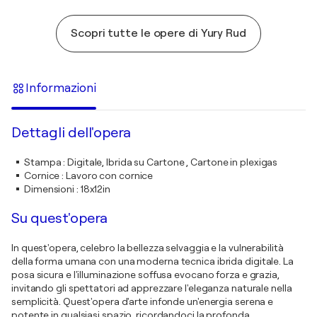
Scopri tutte le opere di Yury Rud
Informazioni
Dettagli dell'opera
Stampa
:
Digitale, Ibrida su Cartone , Cartone in plexigas
Cornice
:
Lavoro con cornice
Dimensioni
:
18x12in
Su quest'opera
In quest'opera, celebro la bellezza selvaggia e la vulnerabilità
della forma umana con una moderna tecnica ibrida digitale. La
posa sicura e l'illuminazione soffusa evocano forza e grazia,
invitando gli spettatori ad apprezzare l'eleganza naturale nella
semplicità. Quest'opera d'arte infonde un'energia serena e
potente in qualsiasi spazio, ricordandoci la profonda