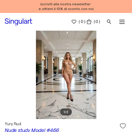
Iscriviti alla nostra newsletter
e ottieni il 10% di sconto con noi
(
0
)
( 0 )
1
/
2
Yury Rud
Nude study Model #466