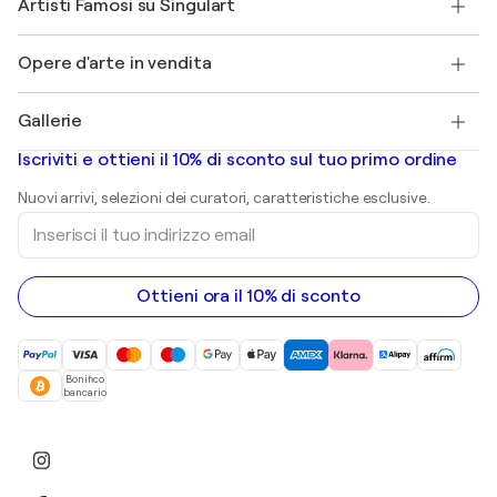
Artisti Famosi su Singulart
Accedi come Artista
Magazine di Singulart
Protezione acquirente
Lavori
+39 694500608
Henri Matisse
Scopri arte originale selezionata
Opere d'arte in vendita
Marc Chagall
Pablo Picasso
Quadri in vendita
Salvador Dalí
Gallerie
Quadri astratti in vendita
Banksy
Dipinti ad olio
Mr. Brainwash
Gallerie d’arte in Italia
Iscriviti e ottieni il 10% di sconto sul tuo primo ordine
Dipinti di paesaggi
Shepard Fairey
Stampe
Nuovi arrivi, selezioni dei curatori, caratteristiche esclusive.
sculture
Inserisci
Dipinti acrilici
il
tuo
indirizzo
email
Ottieni ora il 10% di sconto
Bonifico
bancario