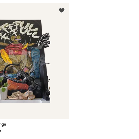
rge
o