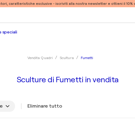
atori, caratteristiche esclusive -
iscriviti alla nostra newsletter e ottieni il 10
 speciali
Fumetti
Vendita Quadri
Scultura
Sculture di Fumetti in vendita
ne
Eliminare tutto