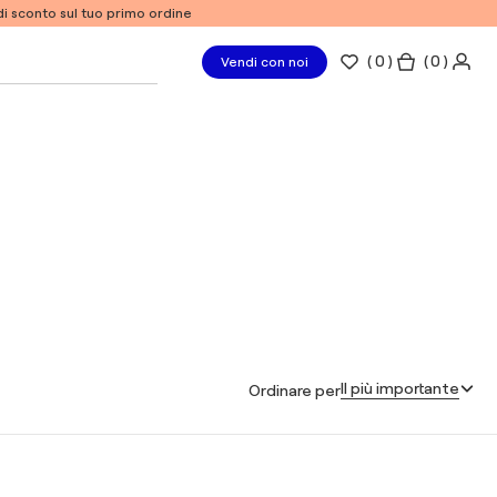
% di sconto sul tuo primo ordine
(
0
)
( 0 )
Vendi con noi
Il più importante
Ordinare per