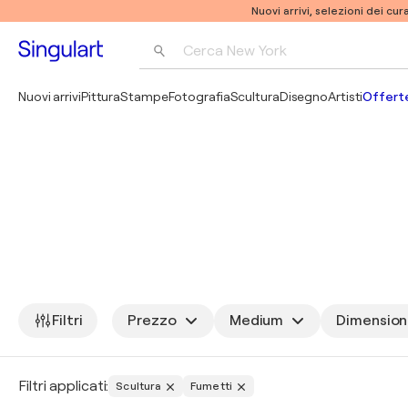
Nuovi arrivi, selezioni dei cur
Cerca 
New York
Fotografia
Nuovi arrivi
Pittura
Stampe
Fotografia
Scultura
Disegno
Artisti
Offerte
Pop Art
Pablo Picasso
Filtri
Prezzo
Medium
Dimensio
Filtri applicati:
Scultura
Fumetti