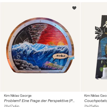
Kim Niklas George
Kim Niklas Geo
Problem? Eine Frage der Perspektive (Problem? A question of perspective)
Couchpotat
28x17x4in
21x25x8in