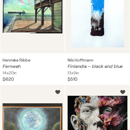
Henrieke Ribbe
Nils Hoffmann
Fernweh
Finlandia – black and blue
14x20in
13x9in
$620
$510