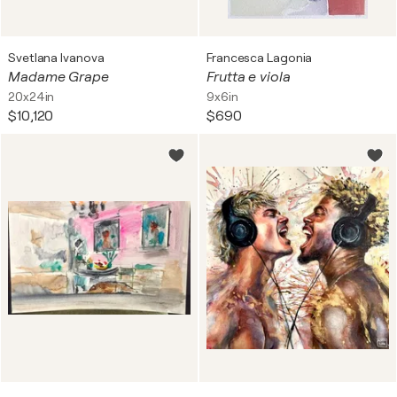
Svetlana Ivanova
Francesca Lagonia
Madame Grape
Frutta e viola
20x24in
9x6in
$10,120
$690