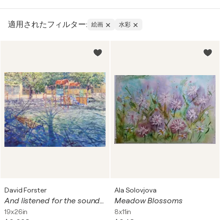
画が登場した。この時期、水彩画は美術の媒体として確立
され、もはや単なる装飾や挿絵の実用的な方法ではなくな
っていた。
適用されたフィルター:
絵画
水彩
18世紀後半には、水彩画はイギリスで風景画や地形画の芸
術を普及させ、画家たちは田園風景の真正性を写し取るこ
とができるようになった。その後、ウィリアム・ターナー
のような画家がこの技法を取り入れ、水彩画で素晴らしい
傑作を生み出し、絵の中にうらやましいテーマや雰囲気を
描き出した。
しかし19世紀になると、水彩画は独立したグラフィック・
アートの一種として確立され、展覧会や協会が開かれるよ
うになった。現代では、水彩画はその透明感や流動性とい
った価値が高く評価され、芸術家たちに最高の遊び場を提
供している。
David Forster
Ala Solovjova
And listened for the sound of birds (Clermont Ferrand, France).
Meadow Blossoms
19x26in
8x11in