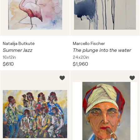
Natalija Butkutė
Marcello Fischer
Summer Jazz
The plunge into the water
16x12in
24x20in
$610
$1,960