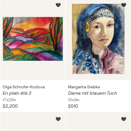
Olga Schrufer-Kozlova
Margarita Siebke
En plein été 2
Dame mit blauem Tuch
17x22in
13x9in
$2,200
$510