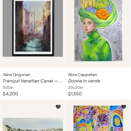
Vahe Grigorian
Alice Cappellari
Tranquil Venetian Canal — Original Watercolor Painting
Donna in verde
11x15in
29x20in
$4,200
$1,550