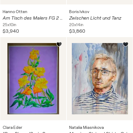
Hanno Otten
Boris Ivkov
Am Tisch des Malers FG 2 / 24
Zwischen Licht und Tanz
25x10in
20x14in
$3,940
$3,860
Clara Eder
Natalia Miasnikova