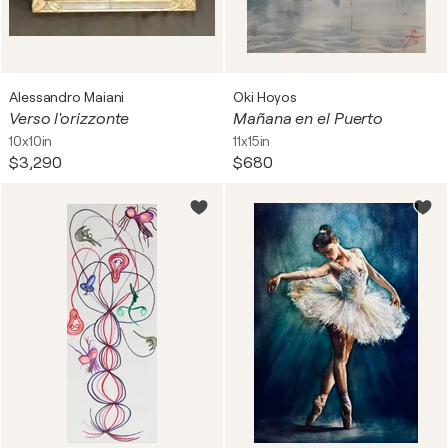
Alessandro Maiani
Oki Hoyos
Verso l'orizzonte
Mañana en el Puerto
10x10in
11x15in
$3,290
$680