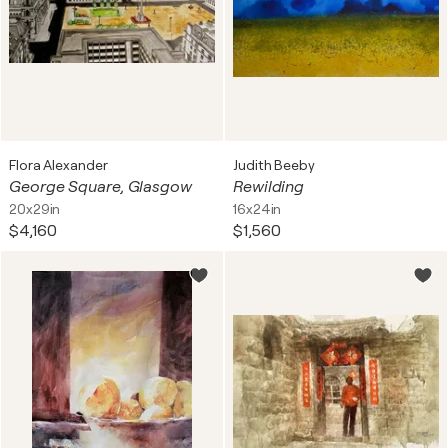
Flora Alexander
Judith Beeby
George Square, Glasgow
Rewilding
20x29in
16x24in
$4,160
$1,560