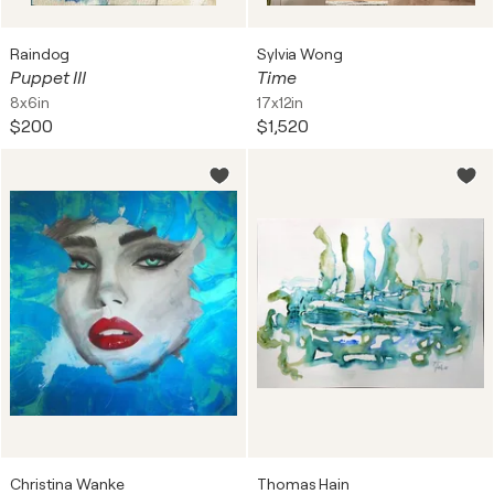
Raindog
Sylvia Wong
Puppet III
Time
8x6in
17x12in
$200
$1,520
Christina Wanke
Thomas Hain