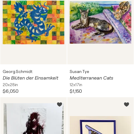
Georg Schmidt
Susan Tye
Die Blüten der Einsamkeit
Mediterranean Cats
20x28in
12x17in
$6,050
$1,150