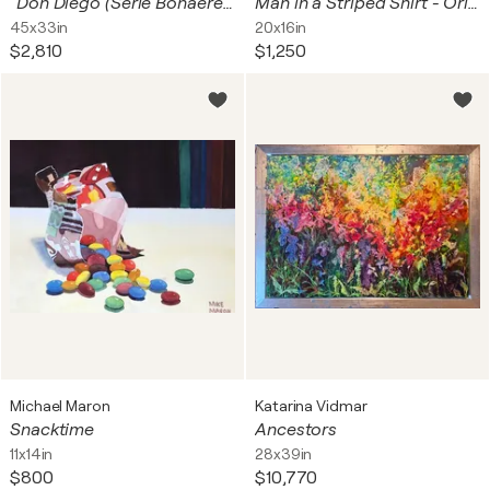
"Don Diego (Serie Bonaerenses)
Man in a Striped Shirt - Original painting
45x33in
20x16in
$2,810
$1,250
Michael Maron
Katarina Vidmar
Snacktime
Ancestors
11x14in
28x39in
$800
$10,770