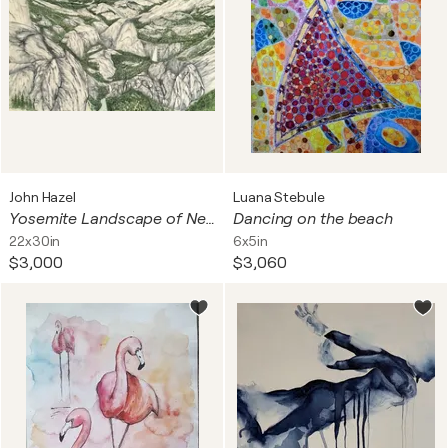
John Hazel
Luana Stebule
Yosemite Landscape of Nevada and Vernal Falls
Dancing on the beach
22x30in
6x5in
$3,000
$3,060