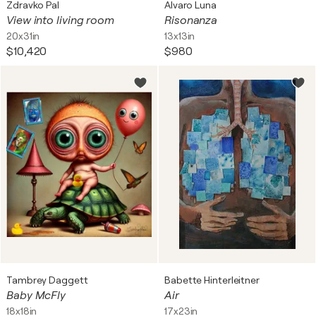
Zdravko Pal
Alvaro Luna
View into living room
Risonanza
20x31in
13x13in
$10,420
$980
Tambrey Daggett
Babette Hinterleitner
Baby McFly
Air
18x18in
17x23in