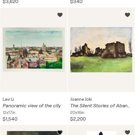
$3,620
$340
Lavi Li
Joanne Joki
Panoramic view of the city
The Silent Stories of Abandoned Ruins
12x17in
20x16in
$1,540
$2,200