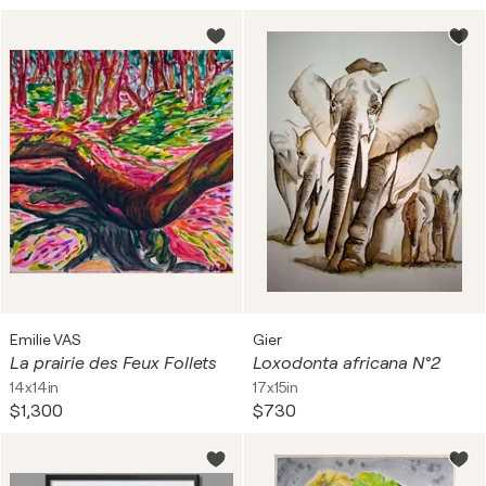
Emilie VAS
Gier
La prairie des Feux Follets
Loxodonta africana N°2
14x14in
17x15in
$1,300
$730