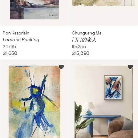
Ron Kasprisin
Chunguang Ma
Lemons Basking
门口的老人
24x18in
19x25in
$1,650
$15,890