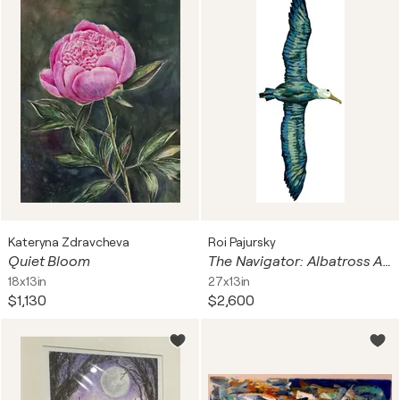
Kateryna Zdravcheva
Roi Pajursky
Quiet Bloom
The Navigator: Albatross Allegory
18x13in
27x13in
$1,130
$2,600