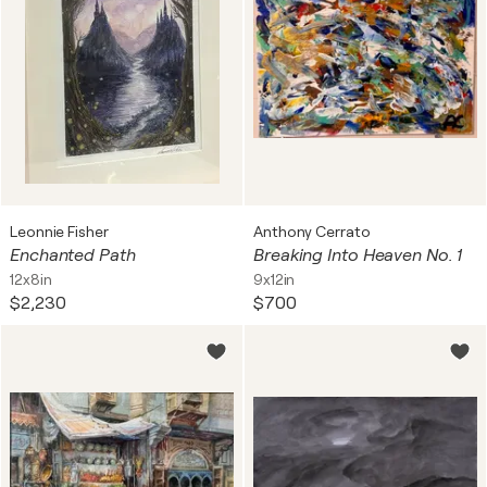
Leonnie Fisher
Anthony Cerrato
Enchanted Path
Breaking Into Heaven No. 1
12x8in
9x12in
$2,230
$700