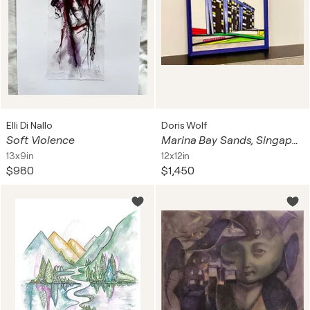
Elli Di Nallo
Doris Wolf
Soft Violence
Marina Bay Sands, Singapore
13x9in
12x12in
$980
$1,450