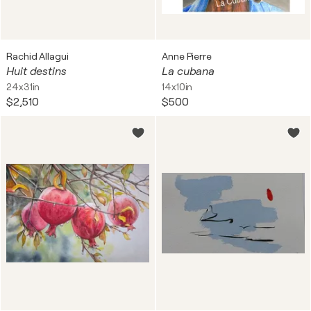
Rachid Allagui
Anne Pierre
Huit destins
La cubana
24x31in
14x10in
$2,510
$500