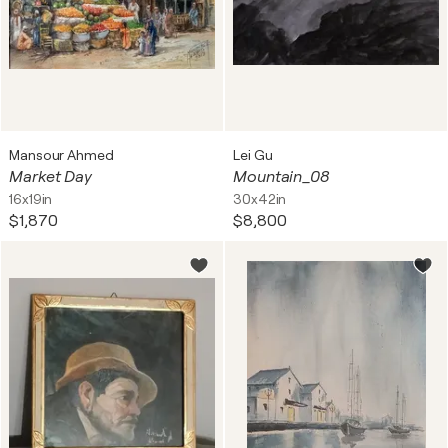
Mansour Ahmed
Lei Gu
Market Day
Mountain_08
16x19in
30x42in
$1,870
$8,800