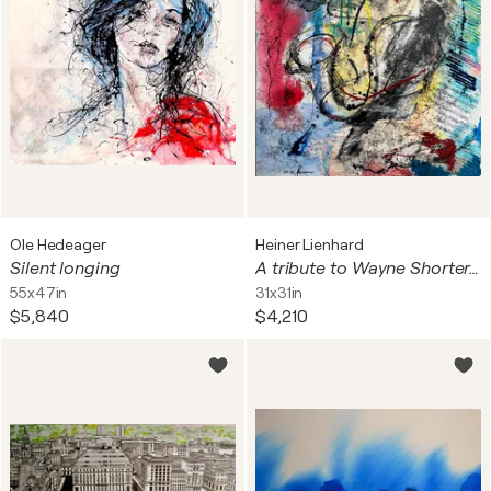
Ole Hedeager
Heiner Lienhard
Silent longing
A tribute to Wayne Shorter, one of the greatest, most worldfamous saxophonists and composers in Jazz Music.
55x47in
31x31in
$5,840
$4,210