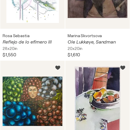
Rosa Sebastia
Marina Skvortsova
Reflejo de lo efímero III
Ole Lukkøye, Sandman
28x20in
20x20in
$1,550
$1,610