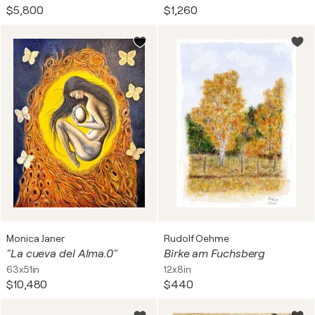
$5,800
$1,260
Monica Janer
Rudolf Oehme
"La cueva del Alma.0"
Birke am Fuchsberg
63x51in
12x8in
$10,480
$440