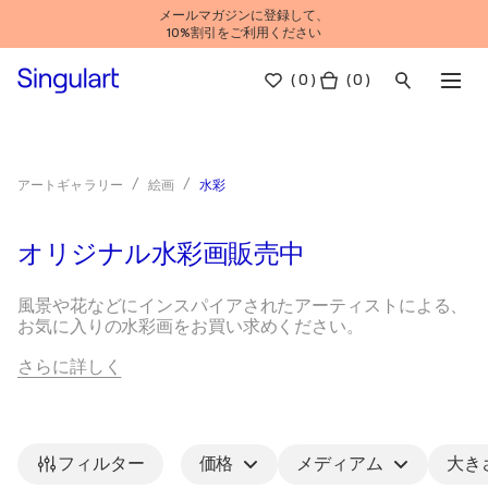
メールマガジンに登録して、
10%割引をご利用ください
(
0
)
( 0 )
水彩
アートギャラリー
絵画
オリジナル水彩画販売中
風景や花などにインスパイアされたアーティストによる、
お気に入りの水彩画をお買い求めください。
さらに詳しく
水彩画の歴史
長所と短所
著名な水彩画家
水彩画の歴史は、写本の挿絵に使われていたエジプト時代
やビザンチン時代まで遡る。ルネサンス期には、芸術家た
フィルター
価格
メディアム
大き
ちがより自由で迅速な観察記録の方法を求めたため、水彩