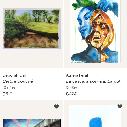
Deborah Ozil
Aurelia Feral
L'arbre couché
La cáscara sonreía. La pulpa miraba. | The peel smiled. The flesh stared.
10x14in
12x6in
$610
$430