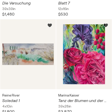
Die Versuchung
Blatt 7
39x39in
12x16in
$1,480
$530
Reine River
Marina Kaiser
Soledad 1
Tanz der Blumen und der Meerestiefe 2
4x10in
39x28in
$1,800
$3,870