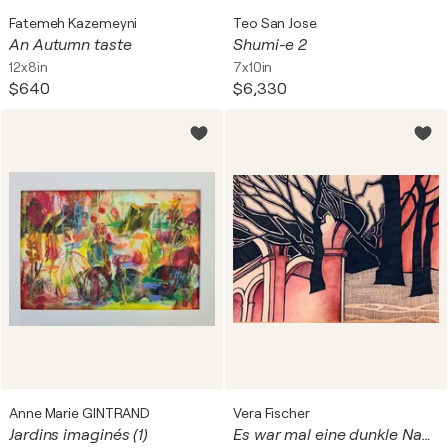
Fatemeh Kazemeyni
Teo San Jose
An Autumn taste
Shumi-e 2
12x8in
7x10in
$640
$6,330
Anne Marie GINTRAND
Vera Fischer
Jardins imaginés (1)
Es war mal eine dunkle Nacht