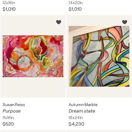
12x16in
14x20in
$1,010
$1,010
Susan Reiss
Autumn Marble
Purpose
Dream state
11x16in
18x24in
$520
$4,230