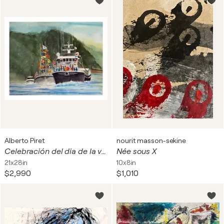
Alberto Piret
nourit masson-sekine
Celebración del dia de la virgen del Carmen en el mar
Née sous X
21x28in
10x8in
$2,990
$1,010