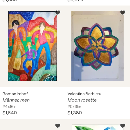
Roman Imhof
Valentina Barbieru
Männer, men
Moon rosette
24x16in
20x16in
$1,640
$1,380