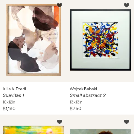
Julia A. Etedi
Wojtek Babski
Suavitas 1
Small abstract 2
16x12in
13x13in
$1,180
$750