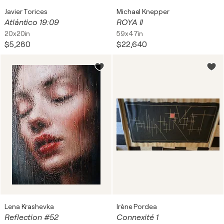
Javier Torices
Michael Knepper
Atlántico 19:09
ROYA II
20x20in
59x47in
$5,280
$22,640
Lena Krashevka
Irène Pordea
Reflection #52
Connexité 1