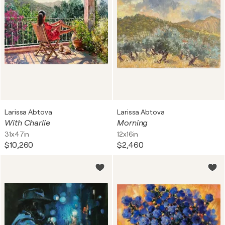
Larissa Abtova
Larissa Abtova
With Charlie
Morning
31x47in
12x16in
$10,260
$2,460