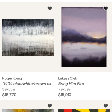
Roger König
Lukasz Olek
"1404 blue/white/brown exclusive"
Bring Him Fire
39x55in
79x59in
$18,770
$15,910