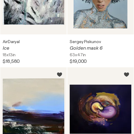
AirDaryal
Sergey Piskunov
Ice
Golden mask 6
18x13in
63x47in
$18,580
$19,000