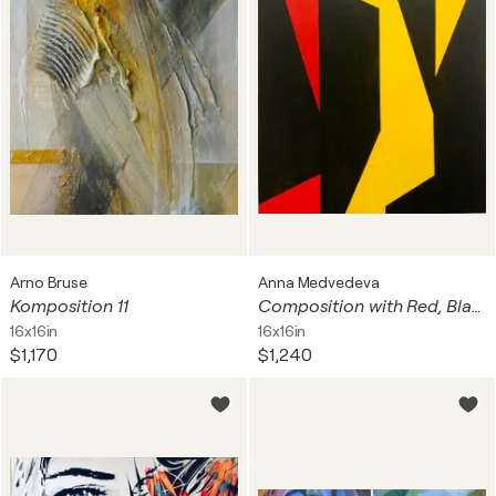
Arno Bruse
Anna Medvedeva
Komposition 11
Composition with Red, Black & Yellow
16x16in
16x16in
$1,170
$1,240