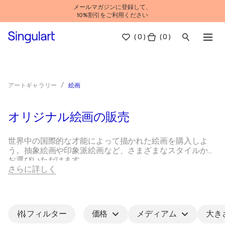
メールマガジンに登録して、
10%割引をご利用ください
(
0
)
( 0 )
絵画
アートギャラリー
オリジナル絵画の販売
世界中の国際的な才能によって描かれた絵画を購入しよ
う。抽象絵画や印象派絵画など、さまざまなスタイルから
お選びいただけます。
さらに詳しく
絵画の種類
絵画の選び方は？
有名画家
絵画は多才な芸術形式であり、スタイル、制作方法、テー
マによって分類されます。ここでは、いくつかの一般的な
フィルター
価格
メディアム
大き
絵画の種類を紹介します：