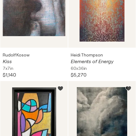
Rudolf Kosow
Heidi Thompson
Kiss
Elements of Energy
7x7in
60x36in
$1,140
$5,270