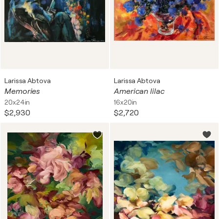
Larissa Abtova
Larissa Abtova
Memories
American lilac
20x24in
16x20in
$2,930
$2,720