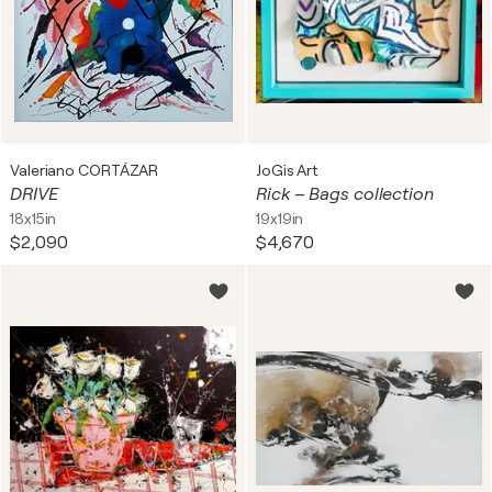
Valeriano CORTÁZAR
JoGis Art
DRIVE
Rick – Bags collection
18x15in
19x19in
$2,090
$4,670