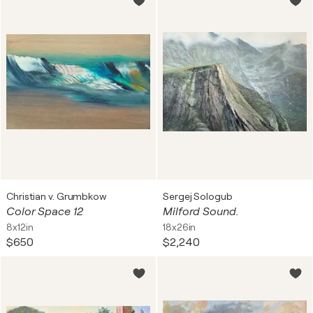
Christian v. Grumbkow
Sergej Sologub
Color Space 12
Milford Sound.
8x12in
18x26in
$650
$2,240