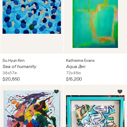
Su Hyun Kim
Katherine Evans
Sea of humanity
Aqua Zen
38x57in
72x48in
$20,850
$15,200