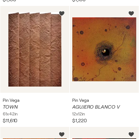
Pin Vega
Pin Vega
TOWN
AGUJERO BLANCO V
61x42in
12x12in
$11,610
$1,220