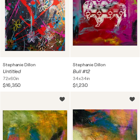
Stephanie Dillon
Stephanie Dillon
Untitled
Bull #12
72x60in
34x34in
$16,350
$1,230