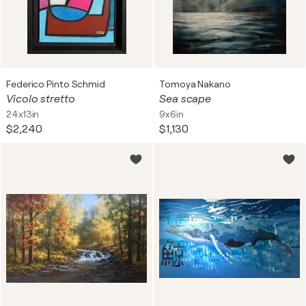
Federico Pinto Schmid
Tomoya Nakano
Vicolo stretto
Sea scape
24x13in
9x6in
$2,240
$1,130