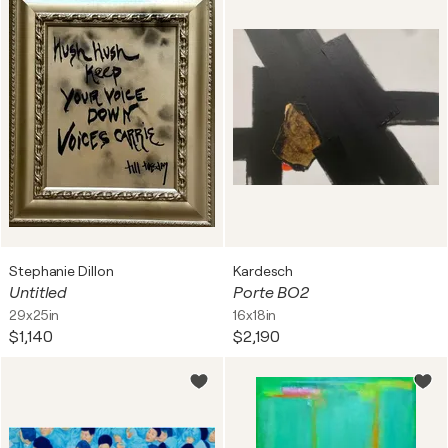
Stephanie Dillon
Kardesch
Untitled
Porte BO2
29x25in
16x18in
$1,140
$2,190