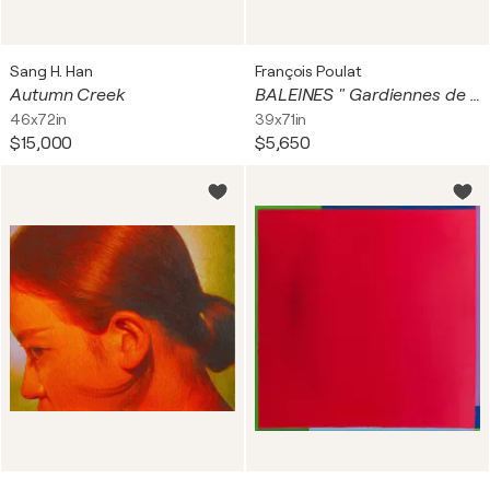
Sang H. Han
François Poulat
Autumn Creek
BALEINES " Gardiennes de la Planète "
46x72in
39x71in
$15,000
$5,650