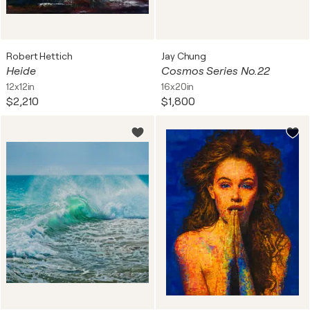
Robert Hettich
Jay Chung
Heide
Cosmos Series No.22
12x12in
16x20in
$2,210
$1,800