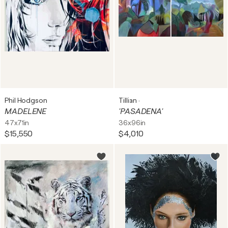
Phil Hodgson
Tillian ·
MADELENE
'PASADENA'
47x71in
36x96in
$15,550
$4,010