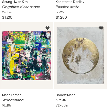
Seung Hwan Kim
Konstantin Danilov
Cognitive dissonance
Passion state
15x18in
12x12in
$1,210
$1,250
Maria Esmar
Robert Mann
Wonderland
H.Y. #1
16x16in
72x60in