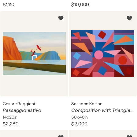
$1,110
$10,000
Cesare Reggiani
Sassoon Kosian
Passaggio estivo
Composition with Triangles No. 4
14x20in
30x40in
$2,280
$2,000