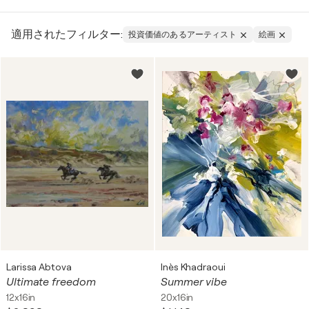
肖像画：肖像画は、人や人々の外見や性格を描写しま
す。この種類の芸術に関連するアーティストとして
適用されたフィルター:
投資価値のあるアーティスト
絵画
は、彼の有名な「モナリザ」で知られるレオナルド・
ダ・ヴィンチが挙げられます。
風景画：風景画は、森林や都市の風景など、自然のシ
ーンを表現します。この種類の絵画の例としては、ク
ロード・モネの「睡蓮」があります。
静物画：静物画は、静物を対象にしており、象徴的な
解釈を与えるように配置されています。この種類の絵
画の例としては、セザンヌの「リンゴのある静物」が
あります。
抽象画：シュルレアリスムは、具体的な物体やアイテ
ムを描写せずに、象徴を用いて感情を伝えることに焦
点を当てています。このスタイルを始めたアーティス
トとしては、ワシリー・カンディンスキーがいます。
Larissa Abtova
Inès Khadraoui
Ultimate freedom
Summer vibe
歴史画：歴史画は、歴史、神話、文学を描写し、多く
12x16in
20x16in
の場合劇的で出来事に満ちています。例としては、ジ