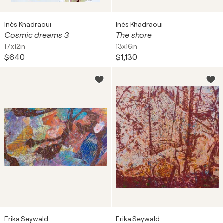
Inès Khadraoui
Inès Khadraoui
Cosmic dreams 3
The shore
17x12in
13x16in
$640
$1,130
Erika Seywald
Erika Seywald