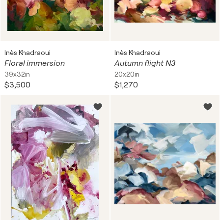
Inès Khadraoui
Inès Khadraoui
Floral immersion
Autumn flight N3
39x32in
20x20in
$3,500
$1,270