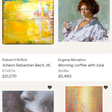
Robert H N Rich
Evgeniy Monahov
Johann Sebastian Bach, Wachet auf, ruft uns die Stimme, Kantate BWV 140, 2020-2023-1
Morning coffee with Julia
87x87in
16x18in
$21,070
$5,480