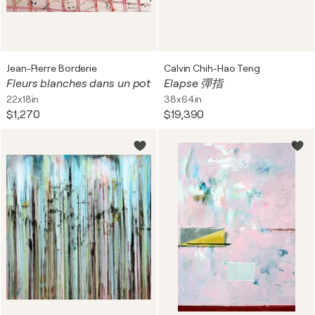
Jean-Pierre Borderie
Calvin Chih-Hao Teng
Fleurs blanches dans un pot
Elapse 彈指
22x18in
38x64in
$1,270
$19,390