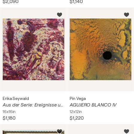
$2,090
$1,140
ャック＝ルイ・ダヴィッドの「マラーの死」が挙げら
れます。
すべての種類の絵画は、世界を見て描写する異なる視点を
包含しており、アーティストはメッセージを伝えるために
独自のツールを使用しています。
Erika Seywald
Pin Vega
Aus der Serie: Ereignisse und Zwischenfälle in der Natur - 1
AGUJERO BLANCO IV
16x16in
12x12in
$1,180
$1,220