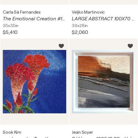
Carla Sá Fernandes
Veljko Martinovic
The Emotional Creation #193
LARGE ABSTRACT 100X70 RETURN HOME
35x35in
39x28in
$5,410
$2,060
Sook Kim
Jean Soyer