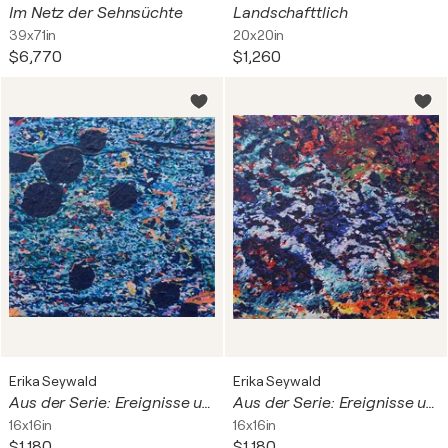
Im Netz der Sehnsüchte
Landschafttlich
39x71in
20x20in
$6,770
$1,260
Erika Seywald
Erika Seywald
Aus der Serie: Ereignisse und Zwischenfälle in der Natur - 2
Aus der Serie: Ereignisse und Zwischenfälle in der Natur - 3
16x16in
16x16in
$1,180
$1,180