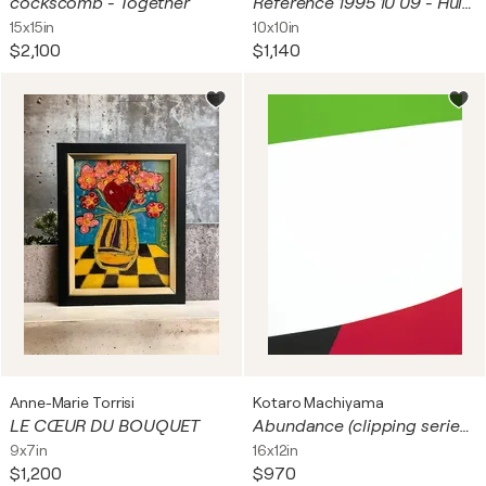
cockscomb - Together
Référence 1995 10 09 - Huile sur toile 25x25cm (30x30cm encadrée)
15x15in
10x10in
$2,100
$1,140
Anne-Marie Torrisi
Kotaro Machiyama
LE CŒUR DU BOUQUET
Abundance (clipping series - Be conveyed)
9x7in
16x12in
$1,200
$970