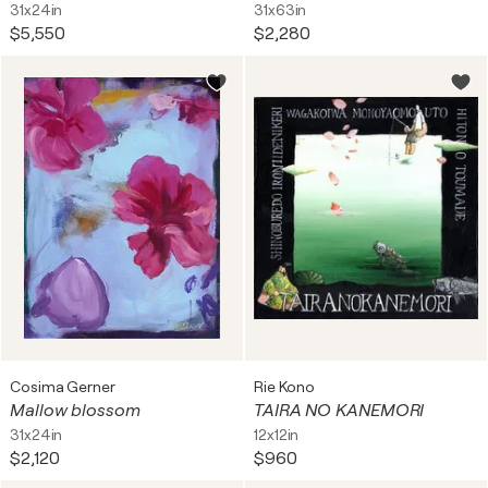
31x24in
31x63in
$5,550
$2,280
Cosima Gerner
Rie Kono
Mallow blossom
TAIRA NO KANEMORI
31x24in
12x12in
$2,120
$960