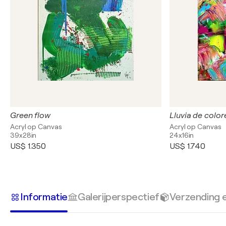
Green flow
Lluvia de color
Acryl op Canvas
Acryl op Canvas
39x28in
24x16in
US$ 1.350
US$ 1.740
Informatie
Galerijperspectief
Verzending 