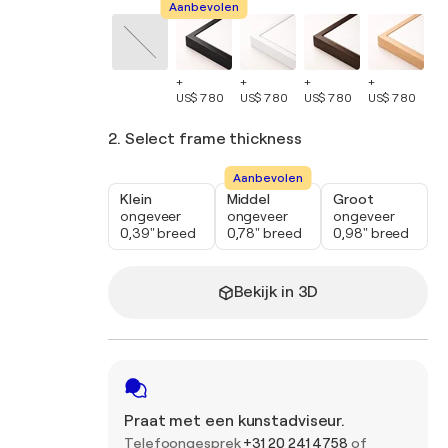
Aanbevolen
+
+
+
+
+
US$ 780
US$ 780
US$ 780
US$ 780
US
2. Select frame thickness
Aanbevolen
Klein
Middel
Groot
ongeveer
ongeveer
ongeveer
0,39" breed
0,78" breed
0,98" breed
Bekijk in 3D
Praat met een kunstadviseur.
Telefoongesprek
+31 20 241 4758
of