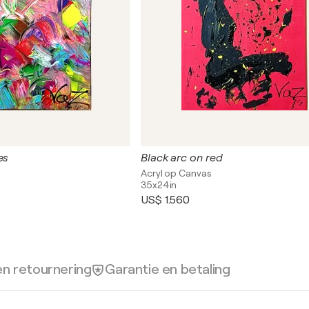
es
Black arc on red
Acryl op Canvas
35x24in
US$ 1.560
en retournering
Garantie en betaling