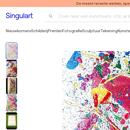
De meest recente werken, speci
Zoek naar een kunstwerk, stijl, art
Nieuwkomers
Schilderij
Prenten
Fotografie
Sculptuur
Tekening
Kunst