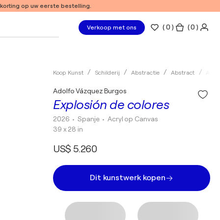
 korting op uw eerste bestelling.
(
0
)
( 0 )
Verkoop met ons
Koop Kunst
Schilderij
Abstractie
Abstract
Acryl
Adolfo Vázquez Burgos
Explosión de colores
2026
• Spanje
•
Acryl op Canvas
39 x 28 in
US$ 5.260
Dit kunstwerk kopen