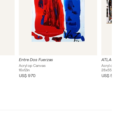
Entre Dos Fuerzas
ATLAS 
Acryl op Canvas
Acryl op
16x12in
28x55in
US$ 970
US$ 5.3