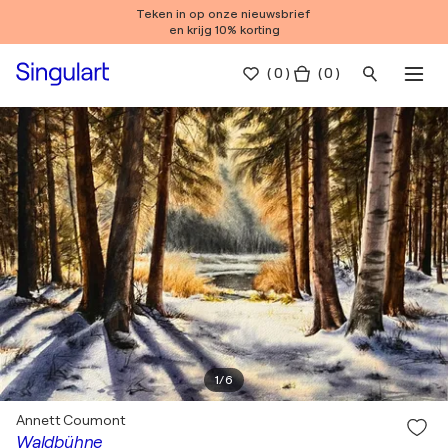
Teken in op onze nieuwsbrief
en krijg 10% korting
(
0
)
( 0 )
1
/
6
Annett Coumont
Waldbühne