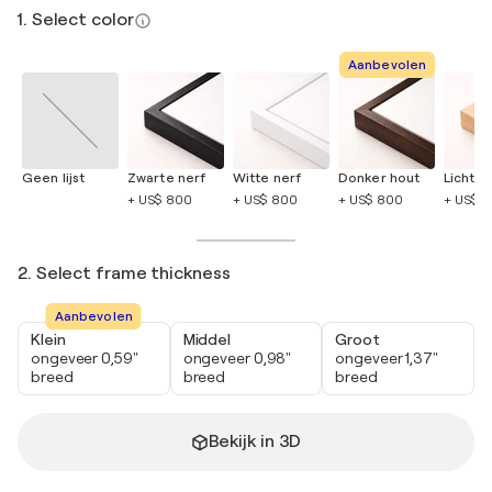
1. Select color
Aanbevolen
Geen lijst
Zwarte nerf
Witte nerf
Donker hout
Licht h
+ US$ 800
+ US$ 800
+ US$ 800
+ US$ 
2. Select frame thickness
Aanbevolen
Klein
Middel
Groot
ongeveer 0,59"
ongeveer 0,98"
ongeveer 1,37"
breed
breed
breed
Bekijk in 3D