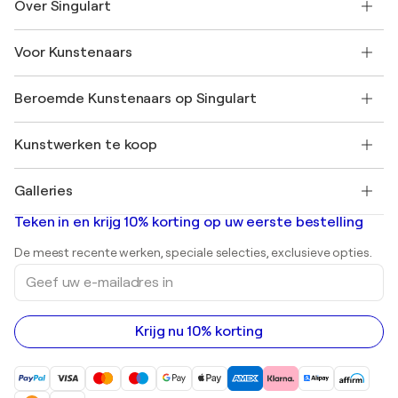
Over Singulart
Verzenden
Retourbeleid
Over ons
Klantbeoordelingen
Voor Kunstenaars
Veelgestelde Vragen
SINGULART Cadeaubon
Affiliates
Neem deel aan ons handelsprogramma
Word lid van Singulart als een kunstenaar
Onze kunstenaars
Mijn Account
Beroemde Kunstenaars op Singulart
Inloggen als Artiest
Singulart Magazine
Koopbescherming
Werken bij SINGULART
+31 20 241 4758
Henri Matisse
Ontdek gecureerde originele kunst
Kunstwerken te koop
Marc Chagall
Pablo Picasso
Schilderijen te koop
Salvador Dalí
Galleries
Abstracte schilderijen te koop
Banksy
Olieverfschilderijen
Mr. Brainwash
Kunstgaleries in Nederland
Teken in en krijg 10% korting op uw eerste bestelling
Landschapsschilderijen
Shepard Fairey
Afdrukken
De meest recente werken, speciale selecties, exclusieve opties.
Beelden
Geef
Acrylverfschilderijen
uw
e-
mailadres
in
Krijg nu 10% korting