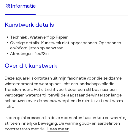
Informatie
Kunstwerk details
Techniek
:
Waterverf op Papier
Overige details
:
Kunstwerk niet opgespannen. Opspannen
en/of omlijsten op aanvraag.
Afmetingen
:
15x22in
Over dit kunstwerk
Deze aquarel is ontstaan uit mijn fascinatie voor die zeldzame
wintermomenten waarop het licht een landschap volledig
transformeert. Het uitzicht voert door een stil bos naar een
verborgen waterpartij, terwijl de laagstaande winterzon lange
schaduwen over de sneeuw werpt en de ruimte vult met warm
licht.
Ik ben geïnteresseerd in deze momenten tussen kou en warmte,
stilte en innerlijke beweging. De warme goud- en aardetinten
contrasteren met de
…
Lees meer