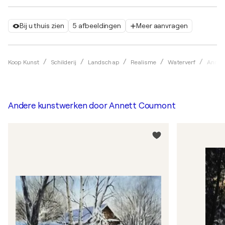
Bij u thuis zien
5 afbeeldingen
Meer aanvragen
Koop Kunst
Schilderij
Landschap
Realisme
Waterverf
Annet
Andere kunstwerken door
Annett Coumont