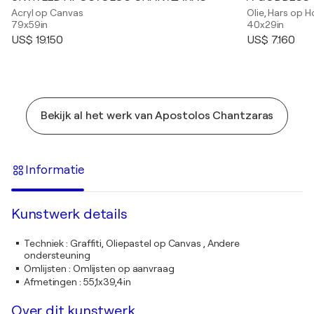
Acryl op Canvas
Olie, Hars op H
79x59in
40x29in
US$ 19.150
US$ 7.160
Bekijk al het werk van Apostolos Chantzaras
Informatie
Kunstwerk details
Techniek
:
Graffiti, Oliepastel op Canvas , Andere
ondersteuning
Omlijsten
:
Omlijsten op aanvraag
Afmetingen
:
55,1x39,4in
Over dit kunstwerk