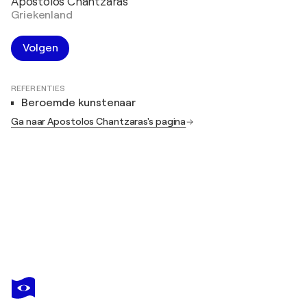
Apostolos Chantzaras
Griekenland
Volgen
REFERENTIES
Beroemde kunstenaar
Ga naar Apostolos Chantzaras's pagina
APOSTOLOS CHANTZARAS
UNTITLED APOSTOLOS CHANTZARAS
US$ 9.110