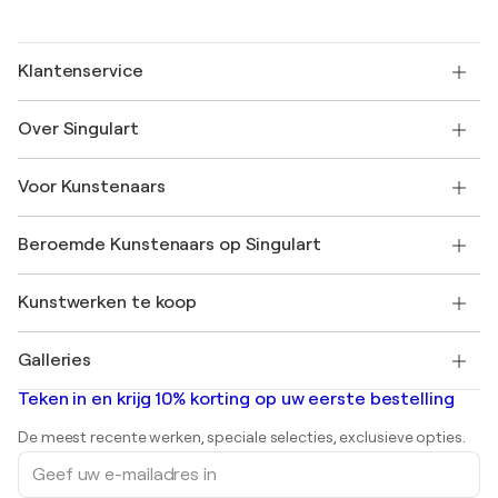
Klantenservice
Neem contact met ons op
Over Singulart
Verzenden
Retourbeleid
Over ons
Klantbeoordelingen
Voor Kunstenaars
Veelgestelde Vragen
SINGULART Cadeaubon
Affiliates
Neem deel aan ons handelsprogramma
Word lid van Singulart als een kunstenaar
Onze kunstenaars
Mijn Account
Beroemde Kunstenaars op Singulart
Inloggen als Artiest
Singulart Magazine
Koopbescherming
Werken bij SINGULART
+31 20 241 4758
Henri Matisse
Ontdek gecureerde originele kunst
Kunstwerken te koop
Marc Chagall
Pablo Picasso
Schilderijen te koop
Salvador Dalí
Galleries
Abstracte schilderijen te koop
Banksy
Olieverfschilderijen
Mr. Brainwash
Kunstgaleries in Nederland
Teken in en krijg 10% korting op uw eerste bestelling
Landschapsschilderijen
Shepard Fairey
Afdrukken
De meest recente werken, speciale selecties, exclusieve opties.
Beelden
Geef
Acrylverfschilderijen
uw
e-