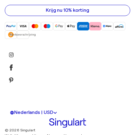
mailadres
in
Krijg nu 10% korting
Bankoverschrijving
Nederlands | USD
© 2026 Singulart