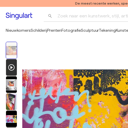
De meest recente werken, speci
Zoek naar een kunstwerk, stijl, art
Nieuwkomers
Schilderij
Prenten
Fotografie
Sculptuur
Tekening
Kunst