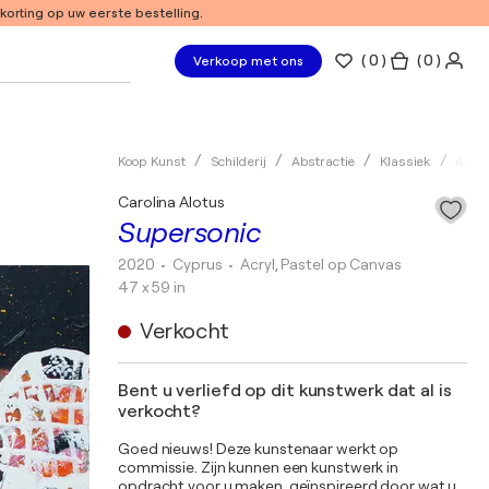
 korting op uw eerste bestelling.
(
0
)
( 0 )
Verkoop met ons
Koop Kunst
Schilderij
Abstractie
Klassiek
Acryl
Carolina Alotus
Supersonic
2020
• Cyprus
•
Acryl, Pastel op Canvas
47 x 59 in
Verkocht
Bent u verliefd op dit kunstwerk dat al is
verkocht?
Goed nieuws! Deze kunstenaar werkt op
commissie. Zijn kunnen een kunstwerk in
opdracht voor u maken, geïnspireerd door wat u