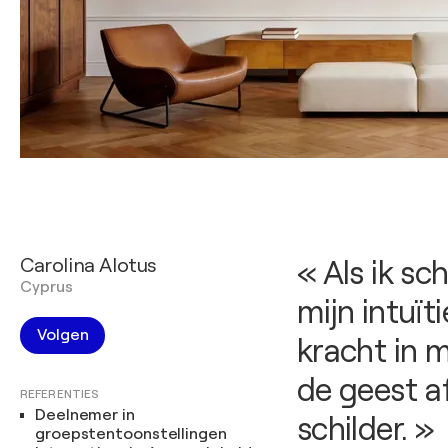
Carolina Alotus
« Als ik sc
Cyprus
mijn intuït
Volgen
kracht in m
de geest a
REFERENTIES
Deelnemer in
schilder. »
groepstentoonstellingen