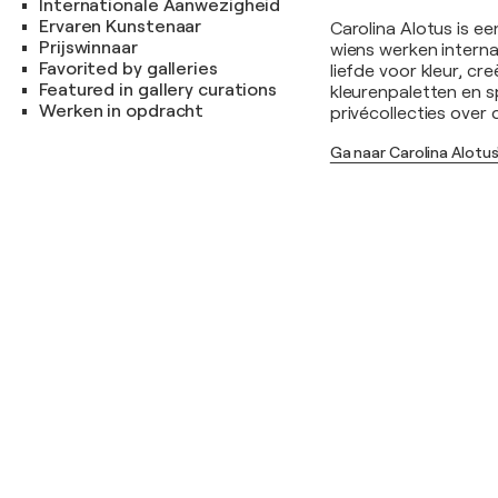
Internationale Aanwezigheid
Ervaren Kunstenaar
Carolina Alotus is e
Prijswinnaar
wiens werken internat
Favorited by galleries
liefde voor kleur, cr
Featured in gallery curations
kleurenpaletten en s
Werken in opdracht
privécollecties over 
Ga naar Carolina Alotus