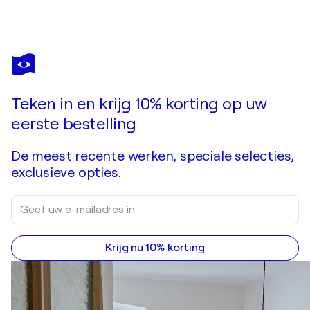
CECILIA
ANDONAEGUI
Bent u verliefd op dit kunstwerk dat al is verkocht?
Latidos
Teken in en krijg 10% korting op uw
Kunstwerk in opdracht aanvragen
eerste bestelling
De meest recente werken, speciale selecties,
exclusieve opties.
Krijg nu 10% korting