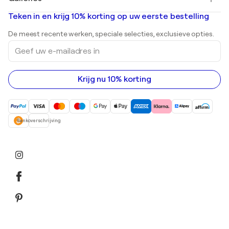
Banksy
Olieverfschilderijen
Mr. Brainwash
Kunstgaleries in Nederland
Teken in en krijg 10% korting op uw eerste bestelling
Landschapsschilderijen
Shepard Fairey
Afdrukken
De meest recente werken, speciale selecties, exclusieve opties.
Beelden
Geef
Acrylverfschilderijen
uw
e-
mailadres
in
Krijg nu 10% korting
Bankoverschrijving