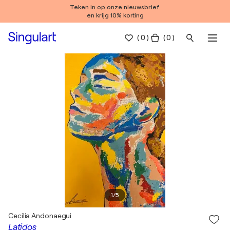
Teken in op onze nieuwsbrief
en krijg 10% korting
(
0
)
( 0 )
1
/
5
Cecilia Andonaegui
Latidos