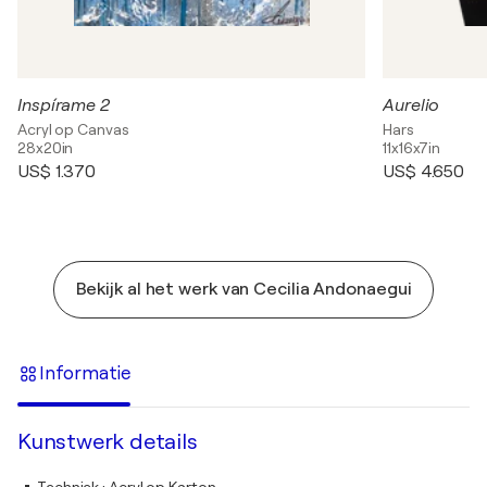
Inspírame 2
Aurelio
Acryl op Canvas
Hars
28x20in
11x16x7in
US$ 1.370
US$ 4.650
Bekijk al het werk van Cecilia Andonaegui
Informatie
Kunstwerk details