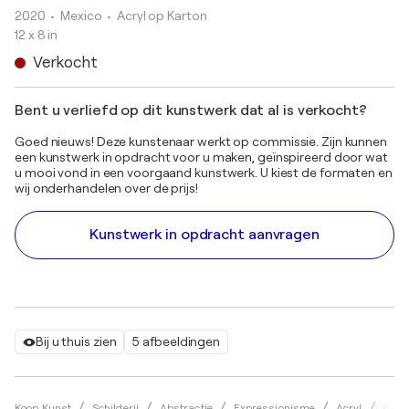
2020
• Mexico
•
Acryl op Karton
12 x 8 in
Verkocht
Bent u verliefd op dit kunstwerk dat al is verkocht?
Goed nieuws! Deze kunstenaar werkt op commissie. Zijn kunnen
een kunstwerk in opdracht voor u maken, geïnspireerd door wat
u mooi vond in een voorgaand kunstwerk. U kiest de formaten en
wij onderhandelen over de prijs!
Kunstwerk in opdracht aanvragen
Bij u thuis zien
5 afbeeldingen
Koop Kunst
Schilderij
Abstractie
Expressionisme
Acryl
Ceci