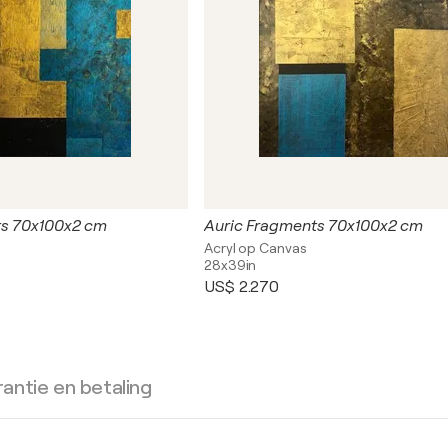
ts 70x100x2 cm
Auric Fragments 70x100x2 cm
Acryl op Canvas
28x39in
US$ 2.270
antie en betaling