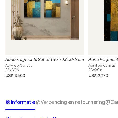
Auric Fragments Set of two 70x100x2 cm
Auric Fragmen
Acryl op Canvas
Acryl op Canvas
28x39in
28x39in
US$ 3.500
US$ 2.270
Informatie
Verzending en retournering
Gar