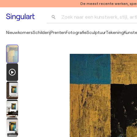
De meest recente werken, speci
Zoek naar een kunstwerk, stijl, art
Nieuwkomers
Schilderij
Prenten
Fotografie
Sculptuur
Tekening
Kunst