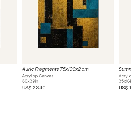
Auric Fragments 75x100x2 cm
Summer
Acryl op Canvas
Acryl op
30x39in
35x18in
US$ 2.340
US$ 1.71