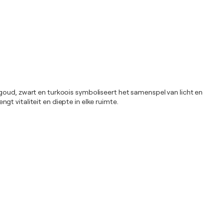
 goud, zwart en turkoois symboliseert het samenspel van licht en
ngt vitaliteit en diepte in elke ruimte.