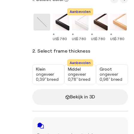
Aanbevolen
+
+
+
+
+
US$ 780
US$ 780
US$ 780
US$ 780
US
2. Select frame thickness
Aanbevolen
Klein
Middel
Groot
ongeveer
ongeveer
ongeveer
0,39" breed
0,78" breed
0,98" breed
Bekijk in 3D