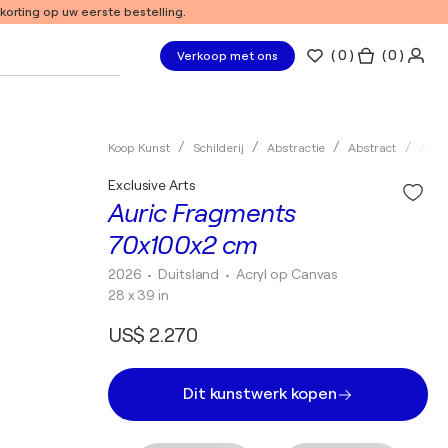
 korting op uw eerste bestelling.
(
0
)
( 0 )
Verkoop met ons
Koop Kunst
Schilderij
Abstractie
Abstract
Acryl
Exclusive Arts
Auric Fragments
70x100x2 cm
2026
• Duitsland
•
Acryl op Canvas
28 x 39 in
US$ 2.270
Dit kunstwerk kopen