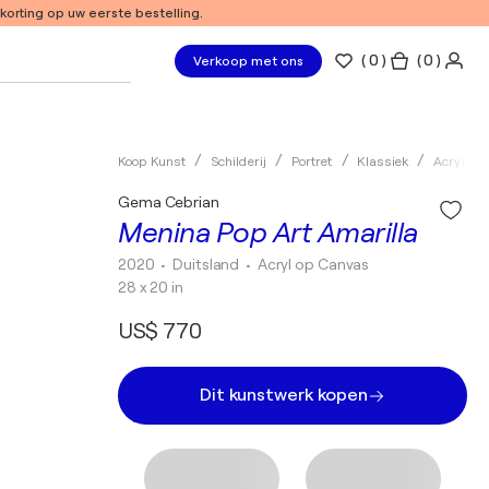
 korting op uw eerste bestelling.
(
0
)
( 0 )
Verkoop met ons
Koop Kunst
Schilderij
Portret
Klassiek
Acryl
Gema Cebrian
Menina Pop Art Amarilla
2020
• Duitsland
•
Acryl op Canvas
28 x 20 in
US$ 770
Dit kunstwerk kopen