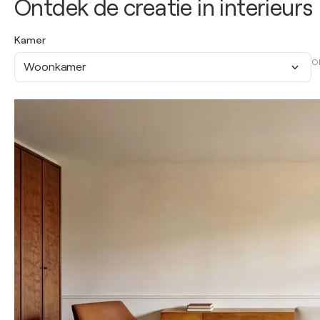
Ontdek de creatie in interieurs
Kamer
O
Woonkamer