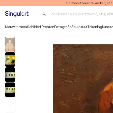
De meest recente werken, speci
Zoek naar een kunstwerk, stijl, art
Nieuwkomers
Schilderij
Prenten
Fotografie
Sculptuur
Tekening
Kunst