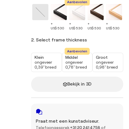
Aanbevolen
+
+
+
+
+
US$ 530
US$ 530
US$ 530
US$ 530
US
2. Select frame thickness
Aanbevolen
Klein
Middel
Groot
ongeveer
ongeveer
ongeveer
0,39" breed
0,78" breed
0,98" breed
Bekijk in 3D
Praat met een kunstadviseur.
Telefoongesprek
+31 20 241 4758
of