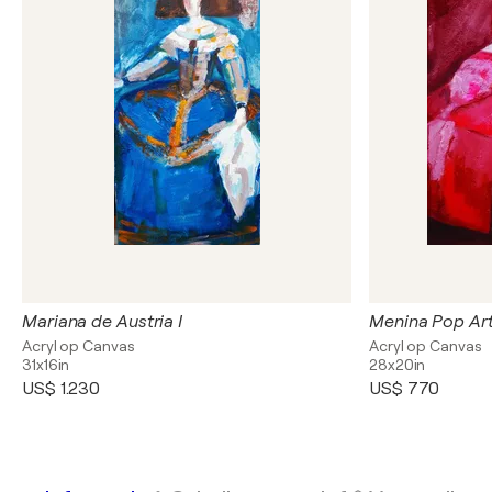
Mariana de Austria I
Menina Pop Art
Acryl op Canvas
Acryl op Canvas
31x16in
28x20in
US$ 1.230
US$ 770