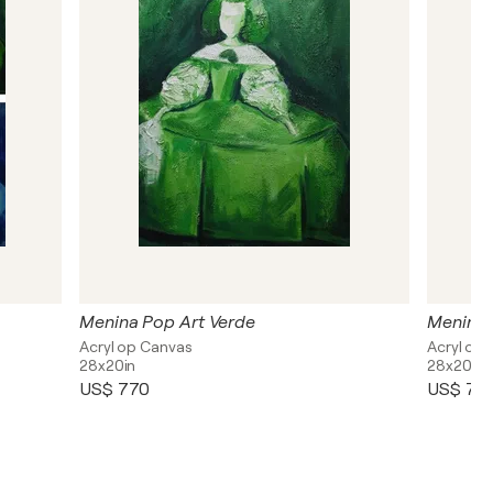
Menina Pop Art Verde
Menina 
Acryl op Canvas
Acryl op
28x20in
28x20in
US$ 770
US$ 77