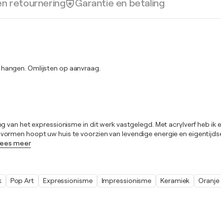
en retournering
Garantie en betaling
 hangen. Omlijsten op aanvraag.
g van het expressionisme in dit werk vastgelegd. Met acrylverf heb i
en hoopt uw huis te voorzien van levendige energie en eigentijdse flair
ees meer
k
Pop Art
Expressionisme
Impressionisme
Keramiek
Oranje