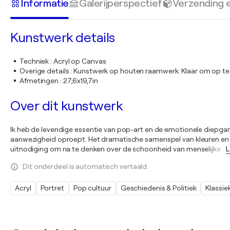
Informatie
Galerijperspectief
Verzending 
Kunstwerk details
Techniek
:
Acryl op Canvas
Overige details
:
Kunstwerk op houten raamwerk. Klaar om op te
Afmetingen
:
27,6x19,7in
Over dit kunstwerk
Ik heb de levendige essentie van pop-art en de emotionele diepgan
aanwezigheid oproept. Het dramatische samenspel van kleuren en vorm
uitnodiging om na te denken over de schoonheid van menselijke
…
L
Dit onderdeel is automatisch vertaald.
Acryl
Portret
Pop cultuur
Geschiedenis & Politiek
Klassie