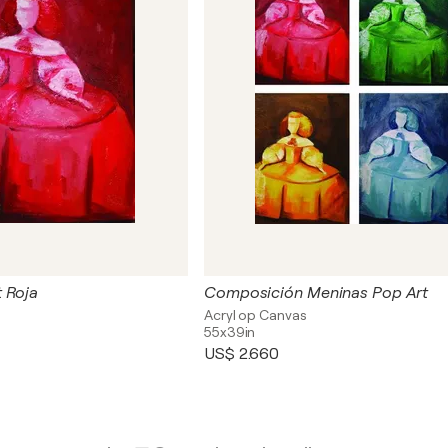
 Roja
Composición Meninas Pop Art
Acryl op Canvas
55x39in
US$ 2.660