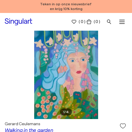
Teken in op onze nieuwsbrief
en krijg 10% korting
(
0
)
( 0 )
1
/
4
Gerard Ceulemans
Walking in the garden