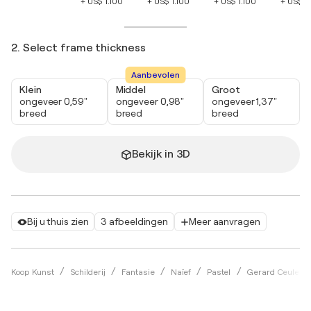
+ US$ 1.100
+ US$ 1.100
+ US$ 1.100
+ US$ 1
2. Select frame thickness
Aanbevolen
Klein
Middel
Groot
ongeveer 0,59"
ongeveer 0,98"
ongeveer 1,37"
breed
breed
breed
Bekijk in 3D
Bij u thuis zien
3 afbeeldingen
Meer aanvragen
Koop Kunst
Schilderij
Fantasie
Naïef
Pastel
Gerard Ceulem