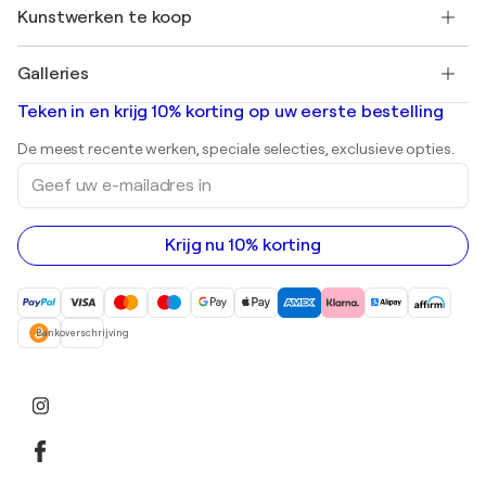
Ontdek gecureerde originele kunst
Kunstwerken te koop
Marc Chagall
Pablo Picasso
Schilderijen te koop
Salvador Dalí
Galleries
Abstracte schilderijen te koop
Banksy
Olieverfschilderijen
Mr. Brainwash
Kunstgaleries in Nederland
Teken in en krijg 10% korting op uw eerste bestelling
Landschapsschilderijen
Shepard Fairey
Afdrukken
De meest recente werken, speciale selecties, exclusieve opties.
Beelden
Geef
Acrylverfschilderijen
uw
e-
mailadres
in
Krijg nu 10% korting
Bankoverschrijving