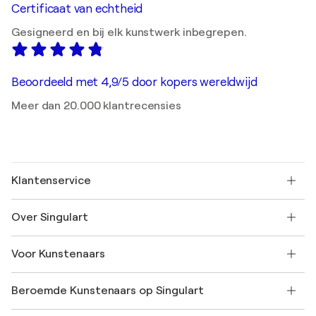
Certificaat van echtheid
Gesigneerd en bij elk kunstwerk inbegrepen.
Beoordeeld met 4,9/5 door kopers wereldwijd
Meer dan 20.000 klantrecensies
Klantenservice
Neem contact met ons op
Over Singulart
Verzenden
Retourbeleid
Over ons
Klantbeoordelingen
Voor Kunstenaars
Veelgestelde Vragen
SINGULART Cadeaubon
Affiliates
Neem deel aan ons handelsprogramma
Word lid van Singulart als een kunstenaar
Onze kunstenaars
Mijn Account
Beroemde Kunstenaars op Singulart
Inloggen als Artiest
Singulart Magazine
Koopbescherming
Werken bij SINGULART
+31 20 241 4758
Henri Matisse