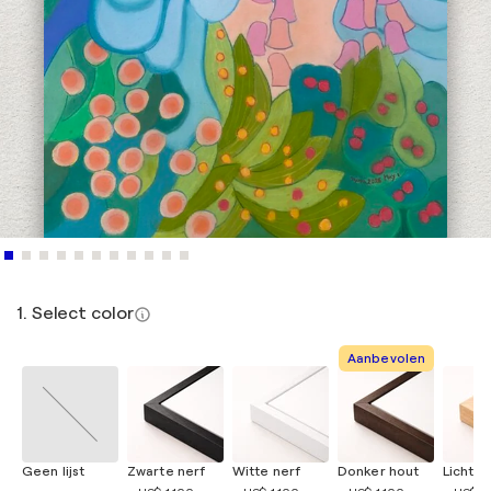
1. Select color
Aanbevolen
Geen lijst
Zwarte nerf
Witte nerf
Donker hout
Licht h