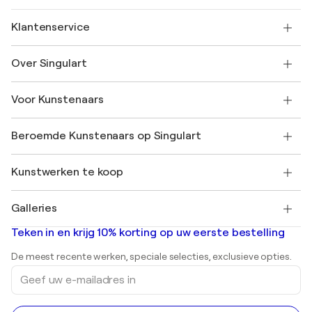
Klantenservice
Neem contact met ons op
Over Singulart
Verzenden
Retourbeleid
Over ons
Klantbeoordelingen
Voor Kunstenaars
Veelgestelde Vragen
SINGULART Cadeaubon
Affiliates
Neem deel aan ons handelsprogramma
Word lid van Singulart als een kunstenaar
Onze kunstenaars
Mijn Account
Beroemde Kunstenaars op Singulart
Inloggen als Artiest
Singulart Magazine
Koopbescherming
Werken bij SINGULART
+31 20 241 4758
Henri Matisse
Ontdek gecureerde originele kunst
Kunstwerken te koop
Marc Chagall
Pablo Picasso
Schilderijen te koop
Salvador Dalí
Galleries
Abstracte schilderijen te koop
Banksy
Olieverfschilderijen
Mr. Brainwash
Kunstgaleries in Nederland
Teken in en krijg 10% korting op uw eerste bestelling
Landschapsschilderijen
Shepard Fairey
Afdrukken
De meest recente werken, speciale selecties, exclusieve opties.
Beelden
Geef
Acrylverfschilderijen
uw
e-
mailadres