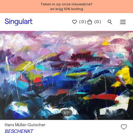
Teken in op onze nieuwsbrief
en krijg 10% korting
(
0
)
( 0 )
1
/
7
Hans Müller-Gutscher
BESCHENKT