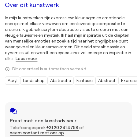
Over dit kunstwerk
In mijn kunstwerken zijn expressieve kleurlagen en emotionele
energie met elkaar verweven om een levendige compositie te
creëren. Ik gebruik acryl om abstracte visies te creëren met een
vleugje fauvisme en mystiek. Ik haal mijn inspiratie uit de diepten
van menselijke emoties en zoek altijd naar het ongrijpbare punt
waar gevoel en kleur samenkomen. Dit beeld straalt passie en
dynamiek uit en wordt een eyecatcher vol energie en inspiratie in
elke
…
Lees meer
Dit onderdeel is automatisch vertaald.
Acryl
Landschap
Abstractie
Fantasie
Abstract
Express
Praat met een kunstadviseur.
Telefoongesprek
+31 20 241 4758
of
neem contact met ons op