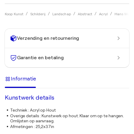
Koop Kunst
Schilderij
Landschap
Abstract
Acryl
Hans Mülle
Verzending en retournering
Garantie en betaling
Informatie
Kunstwerk details
Techniek
:
Acryl op Hout
Overige details
:
Kunstwerk op hout. Klaar om op te hangen.
Omlijsten op aanvraag.
Afmetingen
:
25,2x37in