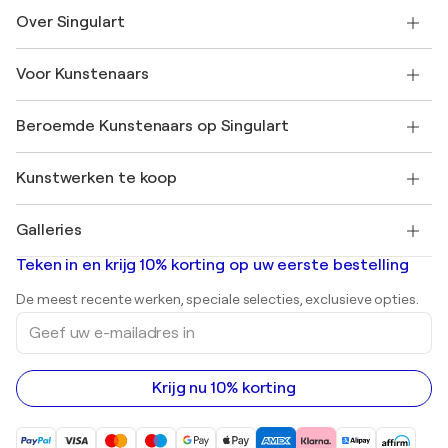
Neem contact met ons op
Over Singulart
Verzenden
Retourbeleid
Over ons
Klantbeoordelingen
Voor Kunstenaars
Veelgestelde Vragen
SINGULART Cadeaubon
Affiliates
Neem deel aan ons handelsprogramma
Word lid van Singulart als een kunstenaar
Onze kunstenaars
Mijn Account
Beroemde Kunstenaars op Singulart
Inloggen als Artiest
Singulart Magazine
Koopbescherming
Werken bij SINGULART
+31 20 241 4758
Henri Matisse
Ontdek gecureerde originele kunst
Kunstwerken te koop
Marc Chagall
Pablo Picasso
Schilderijen te koop
Salvador Dalí
Galleries
Abstracte schilderijen te koop
Banksy
Olieverfschilderijen
Mr. Brainwash
Kunstgaleries in Nederland
Teken in en krijg 10% korting op uw eerste bestelling
Landschapsschilderijen
Shepard Fairey
Afdrukken
De meest recente werken, speciale selecties, exclusieve opties.
Beelden
Geef
Acrylverfschilderijen
uw
e-
mailadres
in
Krijg nu 10% korting