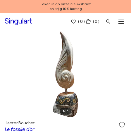
Teken in op onze nieuwsbrief
en krijg 10% korting
(
0
)
( 0 )
1
/
7
Hector Bouchet
Le fossile d'or