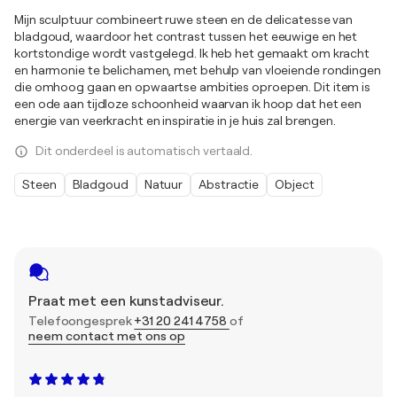
Mijn sculptuur combineert ruwe steen en de delicatesse van
bladgoud, waardoor het contrast tussen het eeuwige en het
kortstondige wordt vastgelegd. Ik heb het gemaakt om kracht
en harmonie te belichamen, met behulp van vloeiende rondingen
die omhoog gaan en opwaartse ambities oproepen. Dit item is
een ode aan tijdloze schoonheid waarvan ik hoop dat het een
energie van veerkracht en inspiratie in je huis zal brengen.
Dit onderdeel is automatisch vertaald.
Steen
Bladgoud
Natuur
Abstractie
Object
Praat met een kunstadviseur.
Telefoongesprek
+31 20 241 4758
of
neem contact met ons op