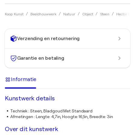
Koop Kunst
Beeldhouwwerk
Natuur
Object
Steen
Hector Bou
Verzending en retournering
Garantie en betaling
Informatie
Kunstwerk details
Techniek
:
Steen, Bladgoud Met Standaard
Afmetingen
:
Lengte: 4,7in, Hoogte: 16,1in, Breedte: 3in
Over dit kunstwerk