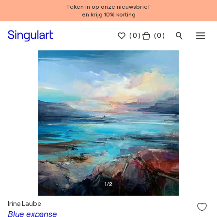
Teken in op onze nieuwsbrief
en krijg 10% korting
(
0
)
( 0 )
1
/
2
Irina Laube
Blue expanse