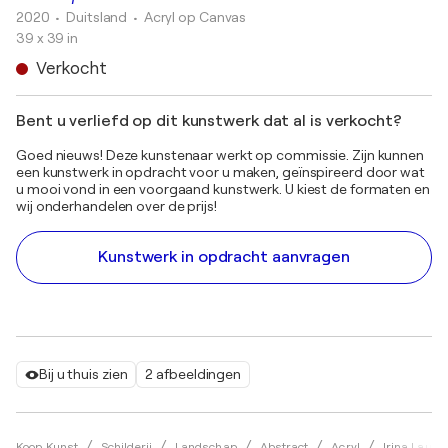
2020
• Duitsland
•
Acryl op Canvas
39 x 39 in
Verkocht
Bent u verliefd op dit kunstwerk dat al is verkocht?
Goed nieuws! Deze kunstenaar werkt op commissie. Zijn kunnen
een kunstwerk in opdracht voor u maken, geïnspireerd door wat
u mooi vond in een voorgaand kunstwerk. U kiest de formaten en
wij onderhandelen over de prijs!
Kunstwerk in opdracht aanvragen
Bij u thuis zien
2 afbeeldingen
Koop Kunst
Schilderij
Landschap
Abstract
Acryl
Irina Laube