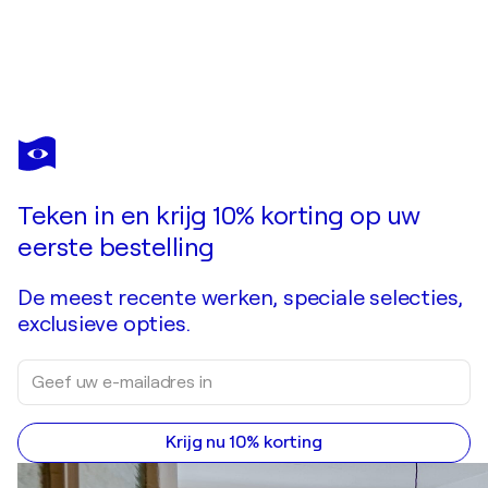
IRINA
LAUBE
Bent u verliefd op dit kunstwerk dat al is verkocht?
Blue expanse
Teken in en krijg 10% korting op uw
Kunstwerk in opdracht aanvragen
eerste bestelling
De meest recente werken, speciale selecties,
exclusieve opties.
Krijg nu 10% korting