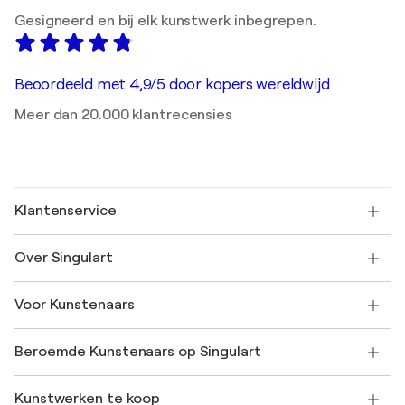
Gesigneerd en bij elk kunstwerk inbegrepen.
Beoordeeld met 4,9/5 door kopers wereldwijd
Meer dan 20.000 klantrecensies
Klantenservice
Neem contact met ons op
Over Singulart
Verzenden
Retourbeleid
Over ons
Klantbeoordelingen
Voor Kunstenaars
Veelgestelde Vragen
SINGULART Cadeaubon
Affiliates
Neem deel aan ons handelsprogramma
Word lid van Singulart als een kunstenaar
Onze kunstenaars
Mijn Account
Beroemde Kunstenaars op Singulart
Inloggen als Artiest
Singulart Magazine
Koopbescherming
Werken bij SINGULART
+31 20 241 4758
Henri Matisse
Ontdek gecureerde originele kunst
Kunstwerken te koop
Marc Chagall