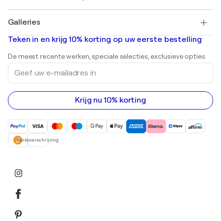
Pablo Picasso
Schilderijen te koop
Salvador Dalí
Galleries
Abstracte schilderijen te koop
Banksy
Olieverfschilderijen
Mr. Brainwash
Kunstgaleries in Nederland
Teken in en krijg 10% korting op uw eerste bestelling
Landschapsschilderijen
Shepard Fairey
Afdrukken
De meest recente werken, speciale selecties, exclusieve opties.
Beelden
Geef
Acrylverfschilderijen
uw
e-
mailadres
in
Krijg nu 10% korting
Bankoverschrijving