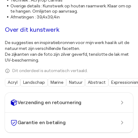
Techniek
:
Acryl op Canvas
Overige details
:
Kunstwerk op houten raamwerk. Klaar om op
te hangen. Omlijsten op aanvraag.
Afmetingen
:
39,4x39,4in
Over dit kunstwerk
De suggesties en inspiratiebronnen voor mijn werk haal ik uit de
natuur met zijn verschillende facetten.
De zijkanten van de foto zijn zilver geverfd, tenslotte de lak met
UV-bescherming.
Dit onderdeel is automatisch vertaald.
Acryl
Landschap
Marine
Natuur
Abstract
Expressionis
Verzending en retournering
Garantie en betaling