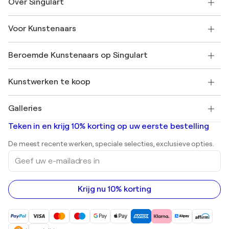
Over Singulart
Verzenden
Retourbeleid
Over ons
Klantbeoordelingen
Voor Kunstenaars
Veelgestelde Vragen
SINGULART Cadeaubon
Affiliates
Neem deel aan ons handelsprogramma
Word lid van Singulart als een kunstenaar
Onze kunstenaars
Mijn Account
Beroemde Kunstenaars op Singulart
Inloggen als Artiest
Singulart Magazine
Koopbescherming
Werken bij SINGULART
+31 20 241 4758
Henri Matisse
Ontdek gecureerde originele kunst
Kunstwerken te koop
Marc Chagall
Pablo Picasso
Schilderijen te koop
Salvador Dalí
Galleries
Abstracte schilderijen te koop
Banksy
Olieverfschilderijen
Mr. Brainwash
Kunstgaleries in Nederland
Teken in en krijg 10% korting op uw eerste bestelling
Landschapsschilderijen
Shepard Fairey
Afdrukken
De meest recente werken, speciale selecties, exclusieve opties.
Beelden
Geef
Acrylverfschilderijen
uw
e-
mailadres
in
Krijg nu 10% korting