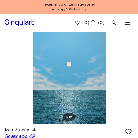
Teken in op onze nieuwsbrief
en krijg 10% korting
(
0
)
( 0 )
1
/
12
Ivan Didovodiuk
Seascape 49