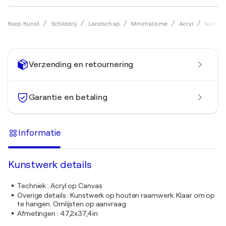
Koop Kunst
Schilderij
Landschap
Minimalisme
Acryl
Ivan Di
Verzending en retournering
Garantie en betaling
Informatie
Kunstwerk details
Techniek
:
Acryl op Canvas
Overige details
:
Kunstwerk op houten raamwerk. Klaar om op
te hangen. Omlijsten op aanvraag.
Afmetingen
:
47,2x37,4in