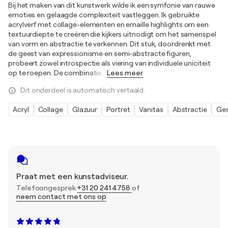
Bij het maken van dit kunstwerk wilde ik een symfonie van rauwe
emoties en gelaagde complexiteit vastleggen. Ik gebruikte
acrylverf met collage-elementen en emaille highlights om een
textuurdiepte te creëren die kijkers uitnodigt om het samenspel
van vorm en abstractie te verkennen. Dit stuk, doordrenkt met
de geest van expressionisme en semi-abstracte figuren,
probeert zowel introspectie als viering van individuele uniciteit
op te roepen. De combinatie
…
Lees meer
Dit onderdeel is automatisch vertaald.
Acryl
Collage
Glazuur
Portret
Vanitas
Abstractie
Ges
Praat met een kunstadviseur.
Telefoongesprek
+31 20 241 4758
of
neem contact met ons op