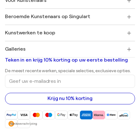
Voor Kunstenaars
Veelgestelde Vragen
SINGULART Cadeaubon
Affiliates
Neem deel aan ons handelsprogramma
Word lid van Singulart als een kunstenaar
Onze kunstenaars
Mijn Account
Beroemde Kunstenaars op Singulart
Inloggen als Artiest
Singulart Magazine
Koopbescherming
Werken bij SINGULART
+31 20 241 4758
Henri Matisse
Ontdek gecureerde originele kunst
Kunstwerken te koop
Marc Chagall
Pablo Picasso
Schilderijen te koop
Salvador Dalí
Galleries
Abstracte schilderijen te koop
Banksy
Olieverfschilderijen
Mr. Brainwash
Kunstgaleries in Nederland
Teken in en krijg 10% korting op uw eerste bestelling
Landschapsschilderijen
Shepard Fairey
Afdrukken
De meest recente werken, speciale selecties, exclusieve opties.
Beelden
Geef
Acrylverfschilderijen
uw
e-
mailadres
in
Krijg nu 10% korting
Bankoverschrijving