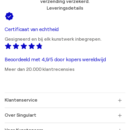
verzending verzekerd.
Leveringsdetails
Certificaat van echtheid
Gesigneerd en bij elk kunstwerk inbegrepen.
Beoordeeld met 4,9/5 door kopers wereldwijd
Meer dan 20.000 klantrecensies
Klantenservice
Neem contact met ons op
Over Singulart
Verzenden
Retourbeleid
Over ons
Klantbeoordelingen