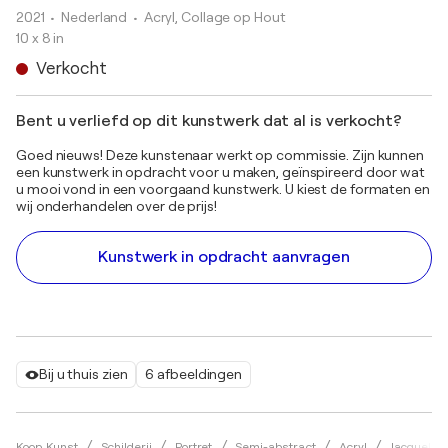
2021
• Nederland
•
Acryl, Collage op Hout
10 x 8 in
Verkocht
Bent u verliefd op dit kunstwerk dat al is verkocht?
Goed nieuws! Deze kunstenaar werkt op commissie. Zijn kunnen
een kunstwerk in opdracht voor u maken, geïnspireerd door wat
u mooi vond in een voorgaand kunstwerk. U kiest de formaten en
wij onderhandelen over de prijs!
Kunstwerk in opdracht aanvragen
Bij u thuis zien
6 afbeeldingen
Koop Kunst
Schilderij
Portret
Semi-abstract
Acryl
Jacqueline