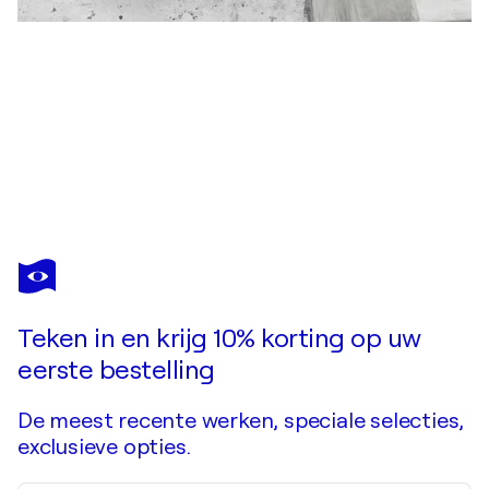
JACQUELINE
ENGELS
Bent u verliefd op dit kunstwerk dat al is verkocht?
Ladies & Gentlemen 9
Teken in en krijg 10% korting op uw
Kunstwerk in opdracht aanvragen
eerste bestelling
De meest recente werken, speciale selecties,
exclusieve opties.