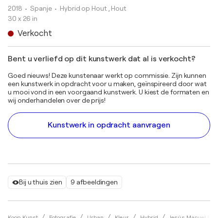
2018
• Spanje
•
Hybrid op Hout , Hout
30 x 26 in
Verkocht
Bent u verliefd op dit kunstwerk dat al is verkocht?
Goed nieuws! Deze kunstenaar werkt op commissie. Zijn kunnen
een kunstwerk in opdracht voor u maken, geïnspireerd door wat
u mooi vond in een voorgaand kunstwerk. U kiest de formaten en
wij onderhandelen over de prijs!
Kunstwerk in opdracht aanvragen
Bij u thuis zien
9 afbeeldingen
Koop Kunst
Fotografie
Urban
Kleur
Hybrid
Jesús Manuel Mo