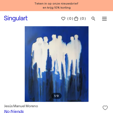
Teken in op onze nieuwsbrief
en krijg 10% korting
(
0
)
( 0 )
1
/
9
Jesús Manuel Moreno
No friends