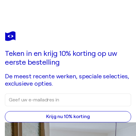
JESÚS
MANUEL
MORENO
Bent u verliefd op dit kunstwerk dat al is verkocht?
No friends
Teken in en krijg 10% korting op uw
Kunstwerk in opdracht aanvragen
eerste bestelling
De meest recente werken, speciale selecties,
exclusieve opties.
Krijg nu 10% korting