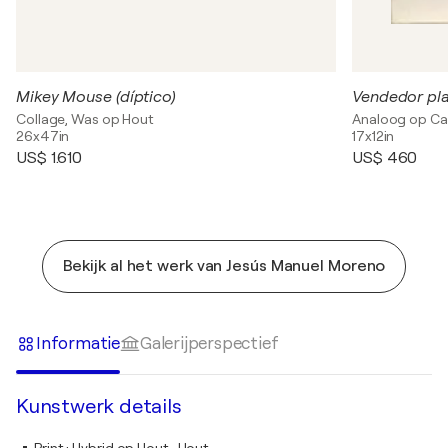
Mikey Mouse (díptico)
Vendedor pl
Collage, Was op Hout
Analoog op Ca
26x47in
17x12in
US$ 1.610
US$ 460
Bekijk al het werk van Jesús Manuel Moreno
Informatie
Galerijperspectief
Kunstwerk details