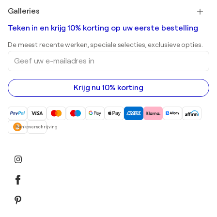
Schilderijen te koop
Salvador Dalí
Galleries
Abstracte schilderijen te koop
Banksy
Olieverfschilderijen
Mr. Brainwash
Kunstgaleries in Nederland
Teken in en krijg 10% korting op uw eerste bestelling
Landschapsschilderijen
Shepard Fairey
Afdrukken
De meest recente werken, speciale selecties, exclusieve opties.
Beelden
Geef
Acrylverfschilderijen
uw
e-
mailadres
in
Krijg nu 10% korting
Bankoverschrijving