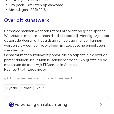
Print
:
Hybrid op Hout , Hout
Omlijsten
:
Omlijsten op aanvraag
Afmetingen
:
29,5x25,6in
Over dit kunstwerk
Sommige mensen wachten tot het stoplicht op groen springt.
Wie zouden mensen kunnen zijn die broederlijk verenigd zijn door
de zon, de kleuren of het tijdstip van de dag, mensen kunnen
worden die vreemden voor elkaar zijn, zodat ze helemaal geen
vrienden zijn.
Gemaakt met spuitbusverf (spray), olie en terpentijn die over de
primer druipen. Jesús Manuel schilderde vóór 1975 graffiti op de
muren van de oude wijk El Carmen in Valencia.
Het heeft tot
…
Lees meer
Dit onderdeel is automatisch vertaald.
Hybrid
Urban
Kleur
Verzending en retournering