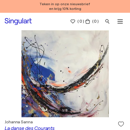
Teken in op onze nieuwsbrief
en krijg 10% korting
(
0
)
( 0 )
1
/
8
Johanna Sanna
La danse des Courants