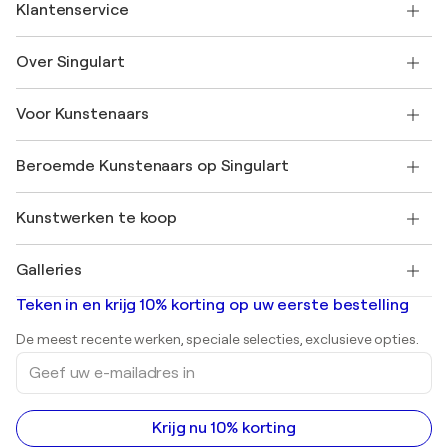
Klantenservice
Neem contact met ons op
Over Singulart
Verzenden
Retourbeleid
Over ons
Klantbeoordelingen
Voor Kunstenaars
Veelgestelde Vragen
SINGULART Cadeaubon
Affiliates
Neem deel aan ons handelsprogramma
Word lid van Singulart als een kunstenaar
Onze kunstenaars
Mijn Account
Beroemde Kunstenaars op Singulart
Inloggen als Artiest
Singulart Magazine
Koopbescherming
Werken bij SINGULART
+31 20 241 4758
Henri Matisse
Ontdek gecureerde originele kunst
Kunstwerken te koop
Marc Chagall
Pablo Picasso
Schilderijen te koop
Salvador Dalí
Galleries
Abstracte schilderijen te koop
Banksy
Olieverfschilderijen
Mr. Brainwash
Kunstgaleries in Nederland
Teken in en krijg 10% korting op uw eerste bestelling
Landschapsschilderijen
Shepard Fairey
Afdrukken
De meest recente werken, speciale selecties, exclusieve opties.
Beelden
Geef
Acrylverfschilderijen
uw
e-
mailadres
in
Krijg nu 10% korting