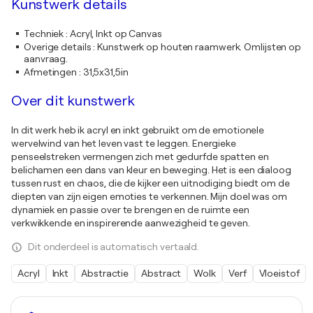
Kunstwerk details
Techniek
:
Acryl, Inkt op Canvas
Overige details
:
Kunstwerk op houten raamwerk. Omlijsten op
aanvraag.
Afmetingen
:
31,5x31,5in
Over dit kunstwerk
In dit werk heb ik acryl en inkt gebruikt om de emotionele
wervelwind van het leven vast te leggen. Energieke
penseelstreken vermengen zich met gedurfde spatten en
belichamen een dans van kleur en beweging. Het is een dialoog
tussen rust en chaos, die de kijker een uitnodiging biedt om de
diepten van zijn eigen emoties te verkennen. Mijn doel was om
dynamiek en passie over te brengen en de ruimte een
verkwikkende en inspirerende aanwezigheid te geven.
Dit onderdeel is automatisch vertaald.
Acryl
Inkt
Abstractie
Abstract
Wolk
Verf
Vloeistof