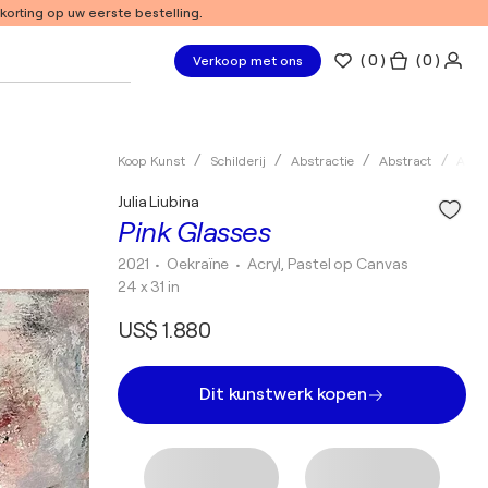
 korting op uw eerste bestelling.
(
0
)
( 0 )
Verkoop met ons
Koop Kunst
Schilderij
Abstractie
Abstract
Acryl
Julia Liubina
Pink Glasses
2021
• Oekraïne
•
Acryl, Pastel op Canvas
24 x 31 in
US$ 1.880
Dit kunstwerk kopen