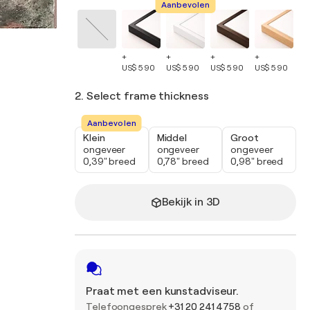
Aanbevolen
+
+
+
+
+
US$ 590
US$ 590
US$ 590
US$ 590
US
2. Select frame thickness
Aanbevolen
Klein
Middel
Groot
ongeveer
ongeveer
ongeveer
0,39" breed
0,78" breed
0,98" breed
Bekijk in 3D
Praat met een kunstadviseur.
Telefoongesprek
+31 20 241 4758
of