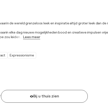
waarin de wereld grenzeloos leek en inspiratie altijd groter leek dan de
ijd waarin elke dag nieuwe mogelijkheden bood en creatieve impulsen vr
oe zou leiden.
…
Lees meer
ract
Expressionisme
Bij u thuis zien
F