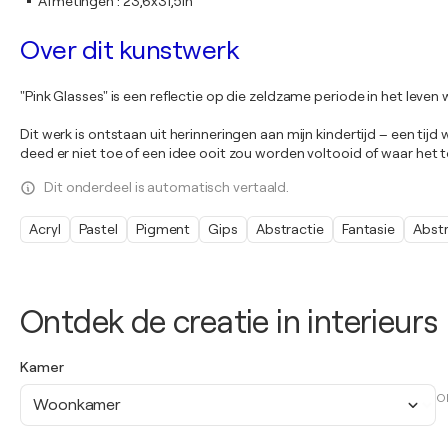
Afmetingen
:
23,6x31,5in
Over dit kunstwerk
"Pink Glasses" is een reflectie op die zeldzame periode in het leven 
Dit werk is ontstaan uit herinneringen aan mijn kindertijd – een t
deed er niet toe of een idee ooit zou worden voltooid of waar het t
Dit onderdeel is automatisch vertaald.
Acryl
Pastel
Pigment
Gips
Abstractie
Fantasie
Abst
Ontdek de creatie in interieurs
Kamer
O
Woonkamer