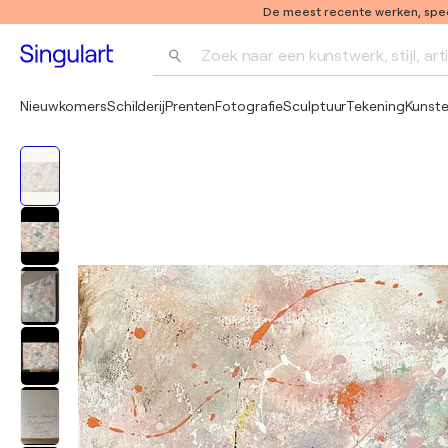
De meest recente werken, speci
Zoek naar een kunstwerk, stijl, art
Nieuwkomers
Schilderij
Prenten
Fotografie
Sculptuur
Tekening
Kunst