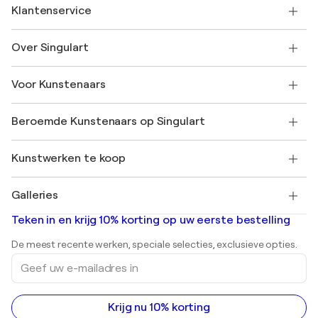
Klantenservice
Neem contact met ons op
Over Singulart
Verzenden
Retourbeleid
Over ons
Klantbeoordelingen
Voor Kunstenaars
Veelgestelde Vragen
SINGULART Cadeaubon
Affiliates
Neem deel aan ons handelsprogramma
Word lid van Singulart als een kunstenaar
Onze kunstenaars
Mijn Account
Beroemde Kunstenaars op Singulart
Inloggen als Artiest
Singulart Magazine
Koopbescherming
Werken bij SINGULART
+31 20 241 4758
Henri Matisse
Ontdek gecureerde originele kunst
Kunstwerken te koop
Marc Chagall
Pablo Picasso
Schilderijen te koop
Salvador Dalí
Galleries
Abstracte schilderijen te koop
Banksy
Olieverfschilderijen
Mr. Brainwash
Kunstgaleries in Nederland
Teken in en krijg 10% korting op uw eerste bestelling
Landschapsschilderijen
Shepard Fairey
Afdrukken
De meest recente werken, speciale selecties, exclusieve opties.
Beelden
Geef
Acrylverfschilderijen
uw
e-
mailadres
in
Krijg nu 10% korting