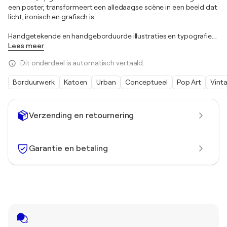
een poster, transformeert een alledaagse scène in een beeld dat
licht, ironisch en grafisch is.
Handgetekende en handgeborduurde illustraties en typografie.
…
Lees meer
Dit onderdeel is automatisch vertaald.
Borduurwerk
Katoen
Urban
Conceptueel
Pop Art
Vint
Verzending en retournering
Garantie en betaling