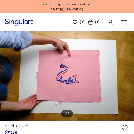
Teken in op onze nieuwsbrief
en krijg 10% korting
(
0
)
( 0 )
1
/
9
Juliette Livet
Smile