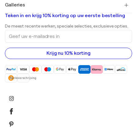
Salvador Dalí
Galleries
Abstracte schilderijen te koop
Banksy
Olieverfschilderijen
Mr. Brainwash
Kunstgaleries in Nederland
Teken in en krijg 10% korting op uw eerste bestelling
Landschapsschilderijen
Shepard Fairey
Afdrukken
De meest recente werken, speciale selecties, exclusieve opties.
Beelden
Geef
Acrylverfschilderijen
uw
e-
mailadres
in
Krijg nu 10% korting
Bankoverschrijving