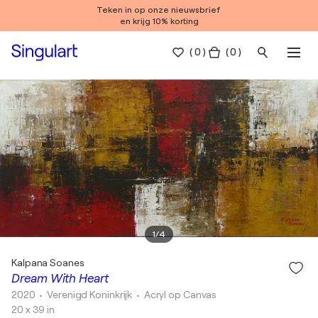
Teken in op onze nieuwsbrief
en krijg 10% korting
(
0
)
( 0 )
1
/
4
Kalpana Soanes
Dream With Heart
2020
• Verenigd Koninkrijk
•
Acryl op Canvas
20 x 39 in