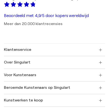
Beoordeeld met 4,9/5 door kopers wereldwijd
Meer dan 20.000 klantrecensies
Klantenservice
Neem contact met ons op
Over Singulart
Verzenden
Retourbeleid
Over ons
Klantbeoordelingen
Voor Kunstenaars
Veelgestelde Vragen
SINGULART Cadeaubon
Affiliates
Neem deel aan ons handelsprogramma
Word lid van Singulart als een kunstenaar
Onze kunstenaars
Mijn Account
Beroemde Kunstenaars op Singulart
Inloggen als Artiest
Singulart Magazine
Koopbescherming
Werken bij SINGULART
+31 20 241 4758
Henri Matisse
Ontdek gecureerde originele kunst
Kunstwerken te koop
Marc Chagall
Pablo Picasso
Schilderijen te koop