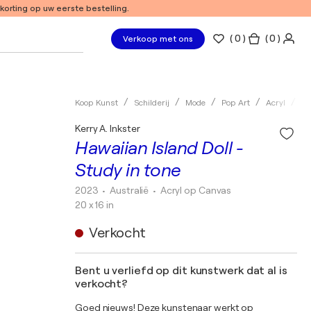
 korting op uw eerste bestelling.
(
0
)
( 0 )
Verkoop met ons
Koop Kunst
Schilderij
Mode
Pop Art
Acryl
Ke
Kerry A. Inkster
Hawaiian Island Doll -
Study in tone
2023
• Australië
•
Acryl op Canvas
20 x 16 in
Verkocht
Bent u verliefd op dit kunstwerk dat al is
verkocht?
Goed nieuws! Deze kunstenaar werkt op