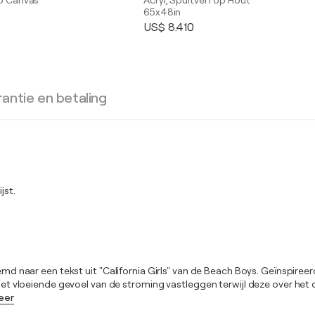
op Canvas
Acryl, Spuitverf op Hout
65x48in
US$ 8.410
antie en betaling
jst.
noemd naar een tekst uit "California Girls" van de Beach Boys. Geïnspir
k het vloeiende gevoel van de stroming vastleggen terwijl deze over he
eer