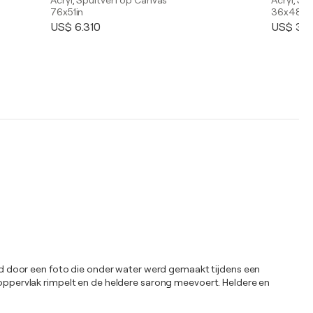
Acryl, Spuitverf op Canvas
Acryl, Sp
76x51in
36x48in
US$ 6.310
US$ 3.6
eerd door een foto die onder water werd gemaakt tijdens een
t oppervlak rimpelt en de heldere sarong meevoert. Heldere en