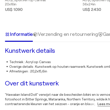
Acryl, Spuitverf op Canvas
Acryl, Spuitverf 
20x16in
36x24in
US$ 1.090
US$ 2.430
Informatie
Verzending en retournering
Gar
Kunstwerk details
Techniek
:
Acryl op Canvas
Overige details
:
Kunstwerk op houten raamwerk. Kunstwerk omli
Afmetingen
:
20,2x15,6in
Over dit kunstwerk
"Hawaiian Island Doll" verwijst naar de bescheiden bikini en is ver
fotoshoot in Bitter Springs, Mataranka, Northern Territory, wilde i
contrasterende kleuren van het seizoen - oranje en blauw,
…
Lees m