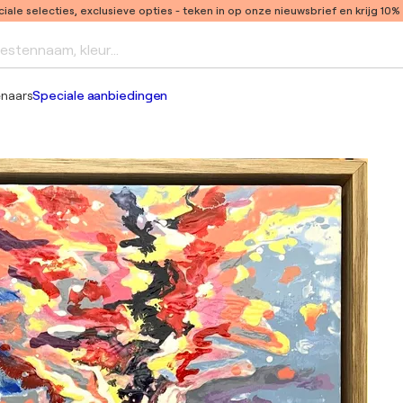
ale selecties, exclusieve opties
- teken in op onze nieuwsbrief en krijg 10%
iestennaam, kleur...
enaars
Speciale aanbiedingen