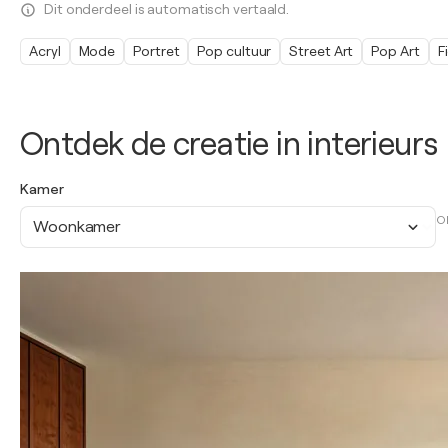
Dit onderdeel is automatisch vertaald.
Acryl
Mode
Portret
Pop cultuur
Street Art
Pop Art
F
Ontdek de creatie in interieurs
Kamer
O
Woonkamer