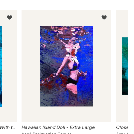
Passing even into my purer mind With tranquil restoration - Extra Large
Hawaiian Island Doll - Extra Large
Close yo