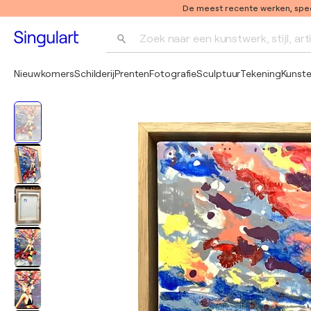
De meest recente werken, speci
Zoek naar een kunstwerk, stijl, art
Nieuwkomers
Schilderij
Prenten
Fotografie
Sculptuur
Tekening
Kunst