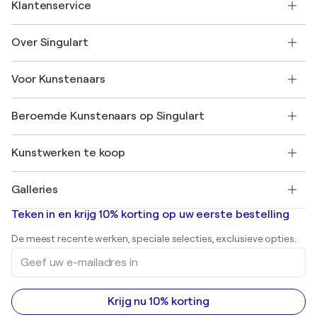
Klantenservice
Neem contact met ons op
Over Singulart
Verzenden
Retourbeleid
Over ons
Klantbeoordelingen
Voor Kunstenaars
Veelgestelde Vragen
SINGULART Cadeaubon
Affiliates
Neem deel aan ons handelsprogramma
Word lid van Singulart als een kunstenaar
Onze kunstenaars
Mijn Account
Beroemde Kunstenaars op Singulart
Inloggen als Artiest
Singulart Magazine
Koopbescherming
Werken bij SINGULART
+31 20 241 4758
Henri Matisse
Ontdek gecureerde originele kunst
Kunstwerken te koop
Marc Chagall
Pablo Picasso
Schilderijen te koop
Salvador Dalí
Galleries
Abstracte schilderijen te koop
Banksy
Olieverfschilderijen
Mr. Brainwash
Kunstgaleries in Nederland
Teken in en krijg 10% korting op uw eerste bestelling
Landschapsschilderijen
Shepard Fairey
Afdrukken
De meest recente werken, speciale selecties, exclusieve opties.
Beelden
Geef
Acrylverfschilderijen
uw
e-
mailadres
in
Krijg nu 10% korting