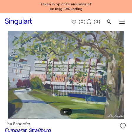
Teken in op onze nieuwsbrief
en krijg 10% korting
(
0
)
( 0 )
1
/
2
Lisa Schoefer
Europarat, Straßburg