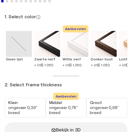
1. Select color
Aanbevolen
Geen lijst
Zwarte nerf
Witte nerf
Donker hout
Licht h
+ US$ 1.050
+ US$ 1.050
+ US$ 1.050
+ US$ 1
2. Select frame thickness
Aanbevolen
Klein
Middel
Groot
ongeveer 0,39"
ongeveer 0,78"
ongeveer 0,98"
breed
breed
breed
Bekijk in 3D