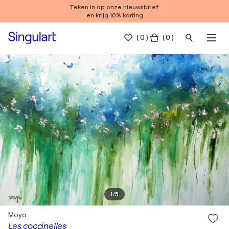
Teken in op onze nieuwsbrief
en krijg 10% korting
(
0
)
( 0 )
1
/
5
Moyo
Les coccinelles