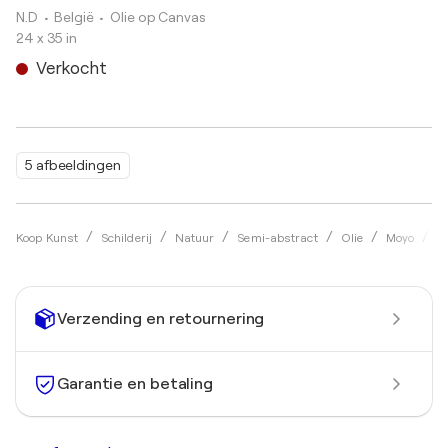
N.D
• België
•
Olie op Canvas
24 x 35 in
Verkocht
5 afbeeldingen
L
Koop Kunst
Schilderij
Natuur
Semi-abstract
Olie
Moyo
Verzending en retournering
Garantie en betaling