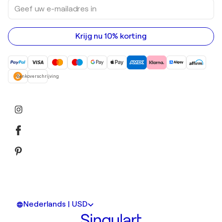
Geef
Acrylverfschilderijen
uw
e-
mailadres
in
Krijg nu 10% korting
Bankoverschrijving
Nederlands | USD