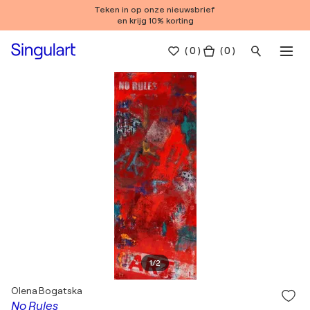
Teken in op onze nieuwsbrief
en krijg 10% korting
(
0
)
( 0 )
1
/
2
Olena Bogatska
No Rules