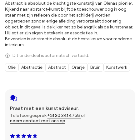
Abstract is absoluut de krachtigste kunststijl van Olena's pionier.
Kijkend naar abstarct-kunst blijft de toeschouwer oog in oog
staan met zijn reflexen die door het schilderij worden
opgeroepen zonder enige afleiding veroorzaakt door enig
object. In dit geval is de kijker net zo belangrijk als de kunstenaar.
Hij legt er zijn eigen betekenis en associaties in.
Bovendien is abstractie absoluut de beste keuze voor moderne
interieurs.
Dit onderdeel is automatisch vertaald.
Olie
Abstractie
Abstract
Oranje
Bruin
Kunstwerk
Praat met een kunstadviseur.
Telefoongesprek
+31 20 241 4758
of
neem contact met ons op