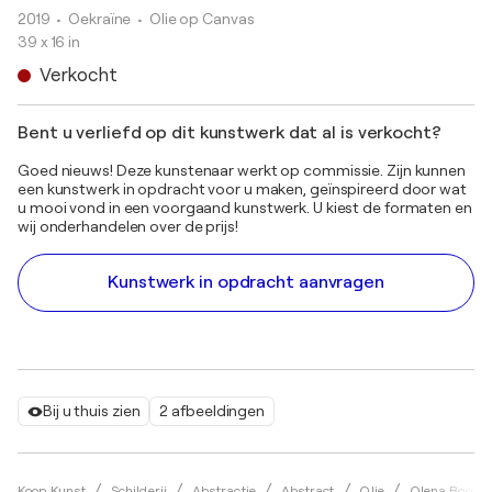
2019
• Oekraïne
•
Olie op Canvas
39 x 16 in
Verkocht
Bent u verliefd op dit kunstwerk dat al is verkocht?
Goed nieuws! Deze kunstenaar werkt op commissie. Zijn kunnen
een kunstwerk in opdracht voor u maken, geïnspireerd door wat
u mooi vond in een voorgaand kunstwerk. U kiest de formaten en
wij onderhandelen over de prijs!
Kunstwerk in opdracht aanvragen
Bij u thuis zien
2 afbeeldingen
Koop Kunst
Schilderij
Abstractie
Abstract
Olie
Olena Bogat