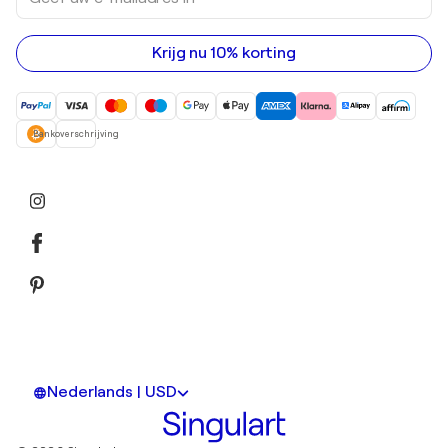
uw
e-
mailadres
in
Krijg nu 10% korting
Bankoverschrijving
Nederlands | USD