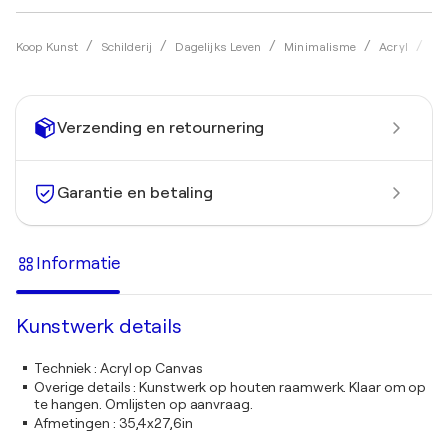
Koop Kunst
Schilderij
Dagelijks Leven
Minimalisme
Acryl
Ol
Verzending en retournering
Garantie en betaling
Informatie
Kunstwerk details
Techniek
:
Acryl op Canvas
Overige details
:
Kunstwerk op houten raamwerk. Klaar om op
te hangen. Omlijsten op aanvraag.
Afmetingen
:
35,4x27,6in