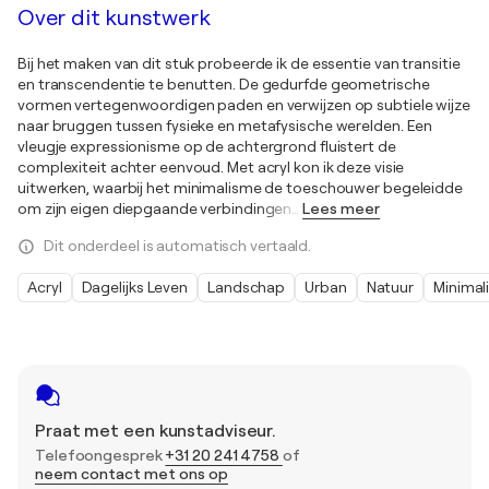
Over dit kunstwerk
Bij het maken van dit stuk probeerde ik de essentie van transitie
en transcendentie te benutten. De gedurfde geometrische
vormen vertegenwoordigen paden en verwijzen op subtiele wijze
naar bruggen tussen fysieke en metafysische werelden. Een
vleugje expressionisme op de achtergrond fluistert de
complexiteit achter eenvoud. Met acryl kon ik deze visie
uitwerken, waarbij het minimalisme de toeschouwer begeleidde
om zijn eigen diepgaande verbindingen
…
Lees meer
Dit onderdeel is automatisch vertaald.
Acryl
Dagelijks Leven
Landschap
Urban
Natuur
Minimal
Praat met een kunstadviseur.
Telefoongesprek
+31 20 241 4758
of
neem contact met ons op