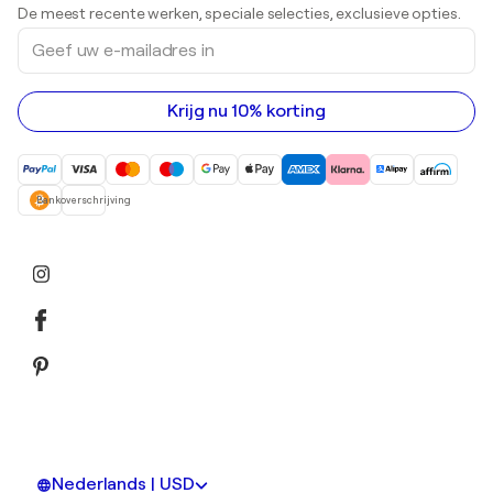
Afdrukken
De meest recente werken, speciale selecties, exclusieve opties.
Beelden
Geef
Acrylverfschilderijen
uw
e-
mailadres
in
Krijg nu 10% korting
Bankoverschrijving
Nederlands | USD