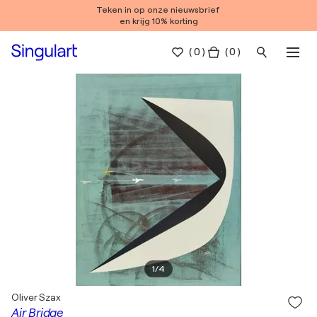
Teken in op onze nieuwsbrief
en krijg 10% korting
(
0
)
( 0 )
1
/
4
Oliver Szax
Air Bridge