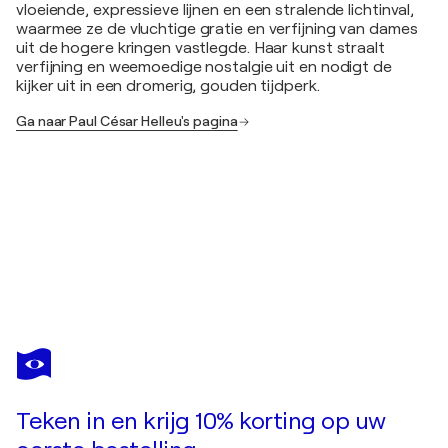
vloeiende, expressieve lijnen en een stralende lichtinval,
waarmee ze de vluchtige gratie en verfijning van dames
uit de hogere kringen vastlegde. Haar kunst straalt
verfijning en weemoedige nostalgie uit en nodigt de
kijker uit in een dromerig, gouden tijdperk.
Ga naar Paul César Helleu's pagina
PAUL CÉSAR HELLEU
la duchesse de Marlborough
US$ 220
Doe een bod
Kopen
Teken in en krijg 10% korting op uw