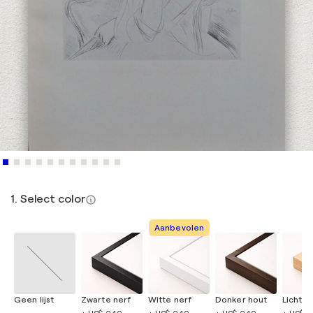
1. Select color
Aanbevolen
Geen lijst
Zwarte nerf
Witte nerf
Donker hout
Licht h