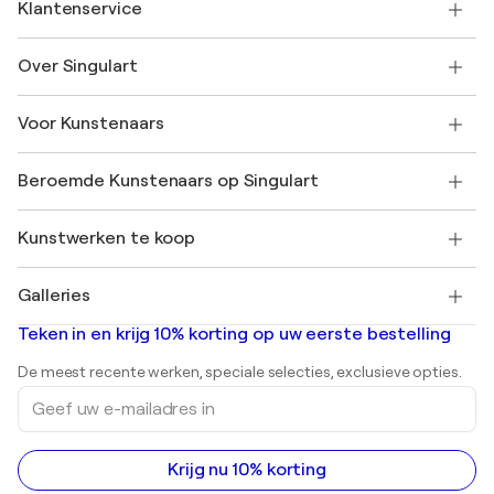
Klantenservice
Neem contact met ons op
Over Singulart
Verzenden
Retourbeleid
Over ons
Klantbeoordelingen
Voor Kunstenaars
Veelgestelde Vragen
SINGULART Cadeaubon
Affiliates
Neem deel aan ons handelsprogramma
Word lid van Singulart als een kunstenaar
Onze kunstenaars
Mijn Account
Beroemde Kunstenaars op Singulart
Inloggen als Artiest
Singulart Magazine
Koopbescherming
Werken bij SINGULART
+31 20 241 4758
Henri Matisse
Ontdek gecureerde originele kunst
Kunstwerken te koop
Marc Chagall
Pablo Picasso
Schilderijen te koop
Salvador Dalí
Galleries
Abstracte schilderijen te koop
Banksy
Olieverfschilderijen
Mr. Brainwash
Kunstgaleries in Nederland
Teken in en krijg 10% korting op uw eerste bestelling
Landschapsschilderijen
Shepard Fairey
Afdrukken
De meest recente werken, speciale selecties, exclusieve opties.
Beelden
Geef
Acrylverfschilderijen
uw
e-
mailadres
in
Krijg nu 10% korting