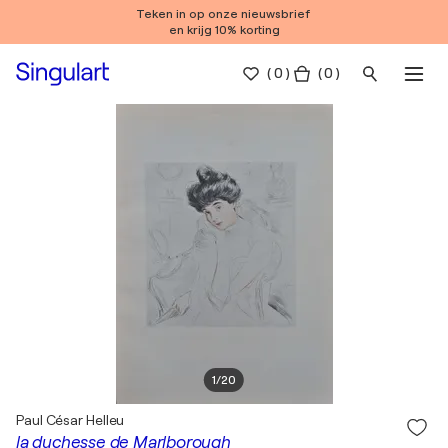
Teken in op onze nieuwsbrief
en krijg 10% korting
(
0
)
( 0 )
1
/
20
Paul César Helleu
la duchesse de Marlborough