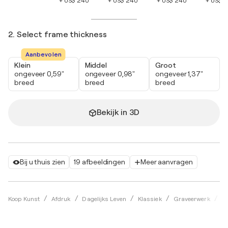
+ US$ 240
+ US$ 240
+ US$ 240
+ US$ 
2. Select frame thickness
Aanbevolen
Klein
Middel
Groot
ongeveer 0,59"
ongeveer 0,98"
ongeveer 1,37"
breed
breed
breed
Bekijk in 3D
Bij u thuis zien
19 afbeeldingen
Meer aanvragen
Koop Kunst
Afdruk
Dagelijks Leven
Klassiek
Graveerwerk
Pa