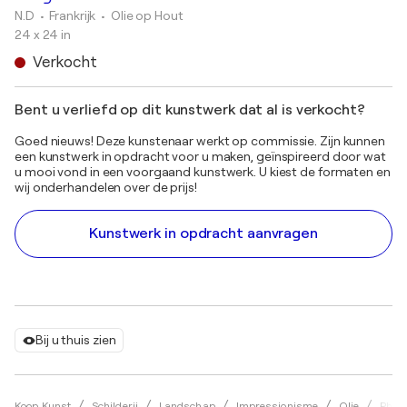
N.D
• Frankrijk
•
Olie op Hout
24 x 24 in
Verkocht
Bent u verliefd op dit kunstwerk dat al is verkocht?
Goed nieuws! Deze kunstenaar werkt op commissie. Zijn kunnen
een kunstwerk in opdracht voor u maken, geïnspireerd door wat
u mooi vond in een voorgaand kunstwerk. U kiest de formaten en
wij onderhandelen over de prijs!
Kunstwerk in opdracht aanvragen
Bij u thuis zien
Koop Kunst
Schilderij
Landschap
Impressionisme
Olie
Phili