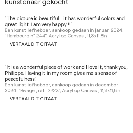
kunstenaar gekocht
"The picture is beautiful - it has wonderful colors and
great light. I am very happy!!!"
Een kunstliefhebber, aankoop gedaan in januari 2024:
"Hambourg n° 244",
Acryl op Canvas
,
11,8x11,8in
VERTAAL DIT CITAAT
"It is a wonderful piece of work and I love it, thank you,
Philippe. Having it in my room gives me a sense of
peacefulness."
Een kunstliefhebber, aankoop gedaan in december
2024:
"Rivage , réf : 2223",
Acryl op Canvas
,
11,8x11,8in
VERTAAL DIT CITAAT