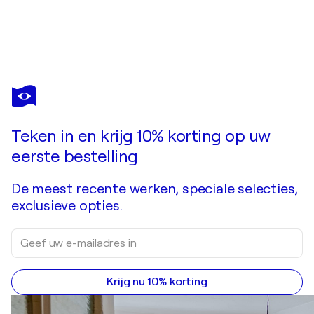
PHILIPPE
PERENNOU
Bent u verliefd op dit kunstwerk dat al is verkocht?
"rivage"
Teken in en krijg 10% korting op uw
Kunstwerk in opdracht aanvragen
eerste bestelling
De meest recente werken, speciale selecties,
exclusieve opties.
Krijg nu 10% korting