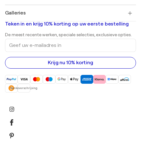
Pablo Picasso
Schilderijen te koop
Salvador Dalí
Galleries
Abstracte schilderijen te koop
Banksy
Olieverfschilderijen
Mr. Brainwash
Kunstgaleries in Nederland
Teken in en krijg 10% korting op uw eerste bestelling
Landschapsschilderijen
Shepard Fairey
Afdrukken
De meest recente werken, speciale selecties, exclusieve opties.
Beelden
Geef
Acrylverfschilderijen
uw
e-
mailadres
in
Krijg nu 10% korting
Bankoverschrijving