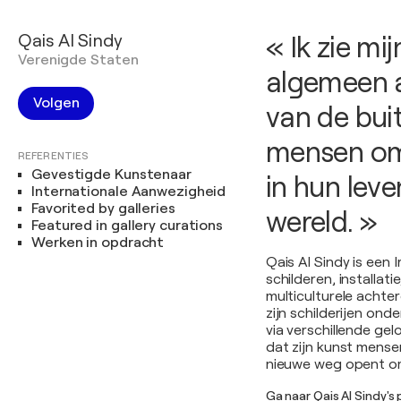
Qais Al Sindy
« Ik zie mi
Verenigde Staten
algemeen a
Volgen
van de bui
mensen om 
REFERENTIES
Gevestigde Kunstenaar
in hun leve
Internationale Aanwezigheid
Favorited by galleries
wereld. »
Featured in gallery curations
Werken in opdracht
Qais Al Sindy is een 
schilderen, installat
multiculturele achter
zijn schilderijen on
via verschillende gel
dat zijn kunst mensen
nieuwe weg opent om
Ga naar Qais Al Sindy's