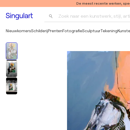
De meest recente werken, speci
Zoek naar een kunstwerk, stijl, art
Nieuwkomers
Schilderij
Prenten
Fotografie
Sculptuur
Tekening
Kunst