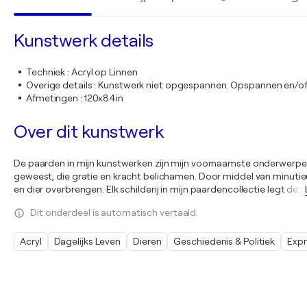
Kunstwerk details
Techniek
:
Acryl op Linnen
Overige details
:
Kunstwerk niet opgespannen. Opspannen en/of 
Afmetingen
:
120x84in
Over dit kunstwerk
De paarden in mijn kunstwerken zijn mijn voornaamste onderwerpe
geweest, die gratie en kracht belichamen. Door middel van minuti
en dier overbrengen. Elk schilderij in mijn paardencollectie legt de
…
Dit onderdeel is automatisch vertaald.
Acryl
Dagelijks Leven
Dieren
Geschiedenis & Politiek
Expr