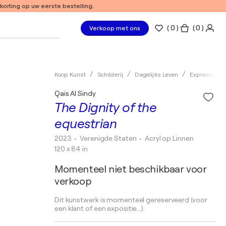
 korting op uw eerste bestelling.
(
0
)
( 0 )
Verkoop met ons
Koop Kunst
Schilderij
Dagelijks Leven
Expressioni
Qais Al Sindy
The Dignity of the
equestrian
2023
• Verenigde Staten
•
Acryl op Linnen
120 x 84 in
Momenteel niet beschikbaar voor
verkoop
Dit kunstwerk is momenteel gereserveerd (voor
een klant of een expositie...).