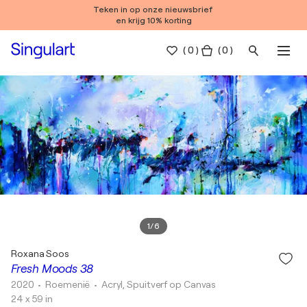
Teken in op onze nieuwsbrief
en krijg 10% korting
(
0
)
( 0 )
1
/
6
Roxana Soos
Fresh Moods 38
2020
• Roemenië
•
Acryl, Spuitverf op Canvas
24 x 59 in