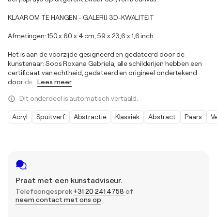
KLAAR OM TE HANGEN - GALERIJ 3D-KWALITEIT
Afmetingen: 150 x 60 x 4 cm, 59 x 23,6 x 1,6 inch
Het is aan de voorzijde gesigneerd en gedateerd door de
kunstenaar: Soos Roxana Gabriela, alle schilderijen hebben een
certificaat van echtheid, gedateerd en origineel ondertekend
door de
…
Lees meer
Dit onderdeel is automatisch vertaald.
Acryl
Spuitverf
Abstractie
Klassiek
Abstract
Paars
Ve
Praat met een kunstadviseur.
Telefoongesprek
+31 20 241 4758
of
neem contact met ons op