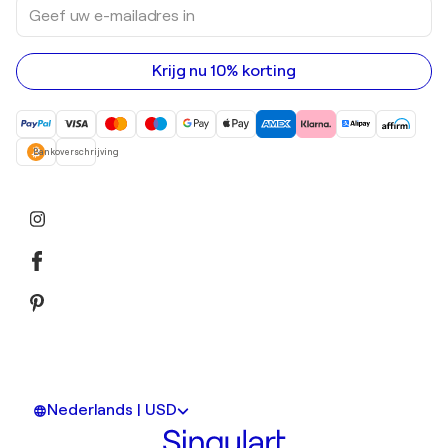
Geef
Acrylverfschilderijen
uw
e-
mailadres
in
Krijg nu 10% korting
Bankoverschrijving
Nederlands | USD