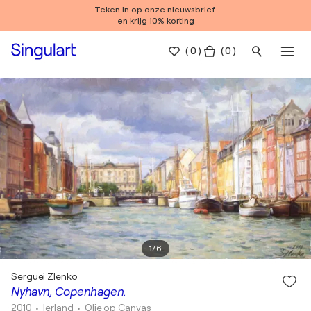
Teken in op onze nieuwsbrief
en krijg 10% korting
(
0
)
( 0 )
1
/
6
Serguei Zlenko
Nyhavn, Copenhagen.
2010
• Ierland
•
Olie op Canvas