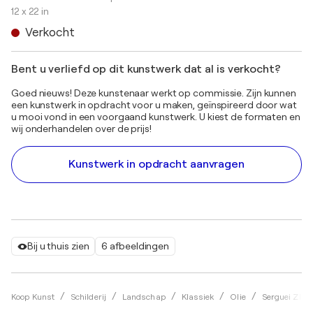
12 x 22 in
Verkocht
Bent u verliefd op dit kunstwerk dat al is verkocht?
Goed nieuws! Deze kunstenaar werkt op commissie. Zijn kunnen
een kunstwerk in opdracht voor u maken, geïnspireerd door wat
u mooi vond in een voorgaand kunstwerk. U kiest de formaten en
wij onderhandelen over de prijs!
Kunstwerk in opdracht aanvragen
Bij u thuis zien
6 afbeeldingen
Koop Kunst
Schilderij
Landschap
Klassiek
Olie
Serguei Zlen