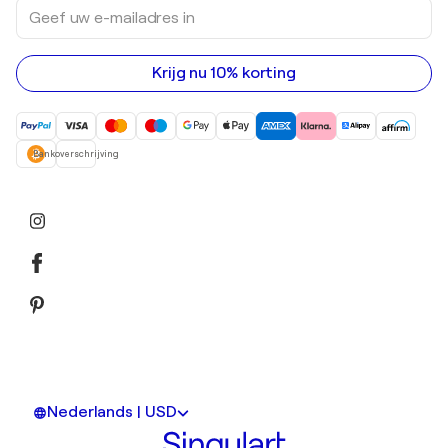
Geef
Acrylverfschilderijen
uw
e-
mailadres
in
Krijg nu 10% korting
Bankoverschrijving
Nederlands | USD