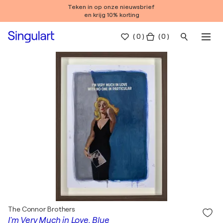
Teken in op onze nieuwsbrief
en krijg 10% korting
(
0
)
( 0 )
The Connor Brothers
I'm Very Much in Love, Blue