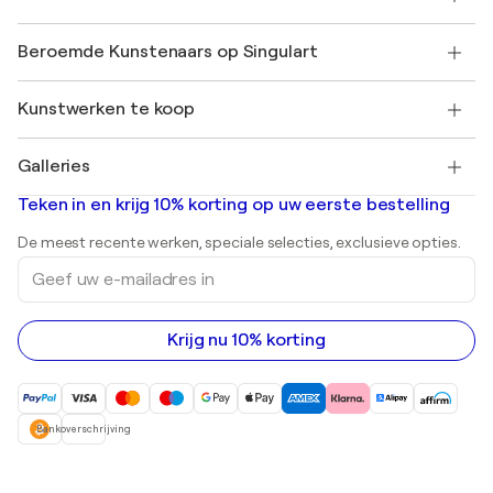
SINGULART Cadeaubon
Affiliates
Neem deel aan ons handelsprogramma
Word lid van Singulart als een kunstenaar
Onze kunstenaars
Mijn Account
Beroemde Kunstenaars op Singulart
Inloggen als Artiest
Singulart Magazine
Koopbescherming
Werken bij SINGULART
+31 20 241 4758
Henri Matisse
Ontdek gecureerde originele kunst
Kunstwerken te koop
Marc Chagall
Pablo Picasso
Schilderijen te koop
Salvador Dalí
Galleries
Abstracte schilderijen te koop
Banksy
Olieverfschilderijen
Mr. Brainwash
Kunstgaleries in Nederland
Teken in en krijg 10% korting op uw eerste bestelling
Landschapsschilderijen
Shepard Fairey
Afdrukken
De meest recente werken, speciale selecties, exclusieve opties.
Beelden
Geef
Acrylverfschilderijen
uw
e-
mailadres
in
Krijg nu 10% korting
Bankoverschrijving