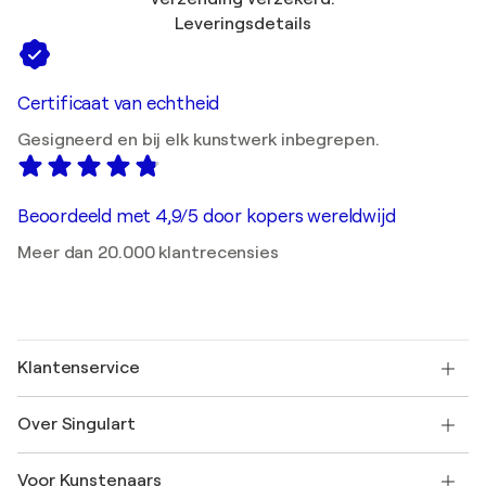
Leveringsdetails
Certificaat van echtheid
Gesigneerd en bij elk kunstwerk inbegrepen.
Beoordeeld met 4,9/5 door kopers wereldwijd
Meer dan 20.000 klantrecensies
Klantenservice
Neem contact met ons op
Over Singulart
Verzenden
Retourbeleid
Over ons
Klantbeoordelingen
Voor Kunstenaars
Veelgestelde Vragen