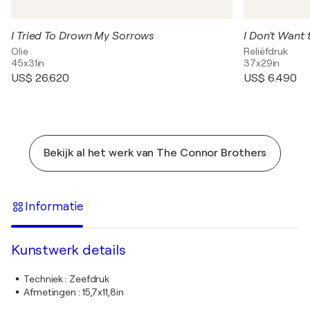
I Tried To Drown My Sorrows
I Don't Want
Olie
Reliëfdruk
45x31in
37x29in
US$ 26.620
US$ 6.490
Bekijk al het werk van The Connor Brothers
Informatie
Kunstwerk details
Techniek
:
Zeefdruk
Afmetingen
:
15,7x11,8in