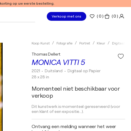
 korting op uw eerste bestelling.
(
0
)
( 0 )
Verkoop met ons
Koop Kunst
Fotografie
Portret
Kleur
Digitaal
Thomas Dellert
MONICA VITTI 5
2021
• Duitsland
•
Digitaal op Papier
28 x 28 in
Momenteel niet beschikbaar voor
verkoop
Dit kunstwerk is momenteel gereserveerd (voor
een klant of een expositie...).
Ontvang een melding wanneer het weer