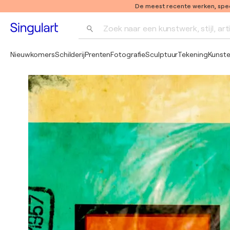
De meest recente werken, speci
Zoek naar een kunstwerk, stijl, art
Nieuwkomers
Schilderij
Prenten
Fotografie
Sculptuur
Tekening
Kunst