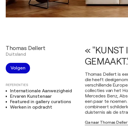
Thomas Dellert
« "KUNST 
Duitsland
GEMAAKT."
Volgen
Thomas Dellert is ee
die heeft deelgenome
verschillende Europe
REFERENTIES
collecties van het 
Internationale Aanwezigheid
Mercedes Benz, Abso
Ervaren Kunstenaar
een paar te noemen. 
Featured in gallery curations
combineert schilderk
Werken in opdracht
duisternis als de st
Ga naar Thomas Dellert