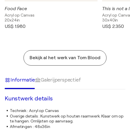
Food Face
This is not a 
Acryl op Canvas
Acryl op Canva
20x24in
30x40in
US$ 1.980
US$ 2.350
Bekijk al het werk van Tom Blood
Informatie
Galerijperspectief
Kunstwerk details
Techniek
:
Acryl op Canvas
Overige details
:
Kunstwerk op houten raamwerk. Klaar om op
te hangen. Omlijsten op aanvraag.
Afmetingen
:
48x36in