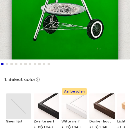
1. Select color
Aanbevolen
Geen lijst
Zwarte nerf
Witte nerf
Donker hout
Licht h
+ US$ 1.040
+ US$ 1.040
+ US$ 1.040
+ US$ 1