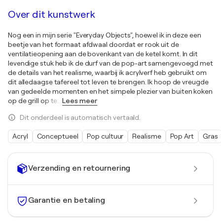
Over dit kunstwerk
Nog een in mijn serie "Everyday Objects", hoewel ik in deze een
beetje van het formaat afdwaal doordat er rook uit de
ventilatieopening aan de bovenkant van de ketel komt. In dit
levendige stuk heb ik de durf van de pop-art samengevoegd met
de details van het realisme, waarbij ik acrylverf heb gebruikt om
dit alledaagse tafereel tot leven te brengen. Ik hoop de vreugde
van gedeelde momenten en het simpele plezier van buiten koken
op de grill op te
…
Lees meer
Dit onderdeel is automatisch vertaald.
Acryl
Conceptueel
Pop cultuur
Realisme
Pop Art
Gras
Verzending en retournering
Garantie en betaling