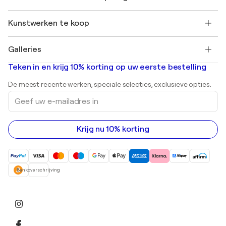
Singulart Magazine
Koopbescherming
Werken bij SINGULART
+31 20 241 4758
Henri Matisse
Ontdek gecureerde originele kunst
Kunstwerken te koop
Marc Chagall
Pablo Picasso
Schilderijen te koop
Salvador Dalí
Galleries
Abstracte schilderijen te koop
Banksy
Olieverfschilderijen
Mr. Brainwash
Kunstgaleries in Nederland
Teken in en krijg 10% korting op uw eerste bestelling
Landschapsschilderijen
Shepard Fairey
Afdrukken
De meest recente werken, speciale selecties, exclusieve opties.
Beelden
Geef
Acrylverfschilderijen
uw
e-
mailadres
in
Krijg nu 10% korting
Bankoverschrijving