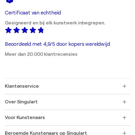
Certificaat van echtheid
Gesigneerd en bij elk kunstwerk inbegrepen.
Beoordeeld met 4,9/5 door kopers wereldwijd
Meer dan 20.000 klantrecensies
Klantenservice
Neem contact met ons op
Over Singulart
Verzenden
Retourbeleid
Over ons
Klantbeoordelingen
Voor Kunstenaars
Veelgestelde Vragen
SINGULART Cadeaubon
Affiliates
Neem deel aan ons handelsprogramma
Word lid van Singulart als een kunstenaar
Onze kunstenaars
Mijn Account
Beroemde Kunstenaars op Singulart
Inloggen als Artiest