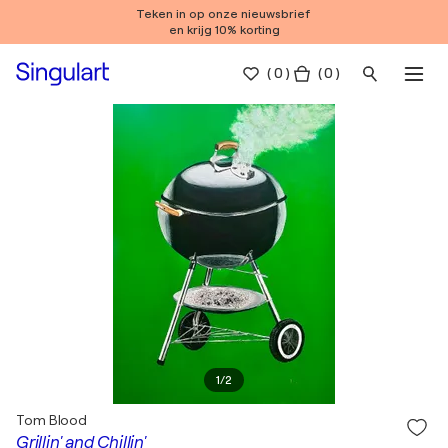
Teken in op onze nieuwsbrief
en krijg 10% korting
(
0
)
( 0 )
1
/
2
Tom Blood
Grillin' and Chillin'