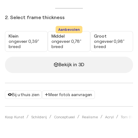
2. Select frame thickness
Aanbevolen
Klein
Middel
Groot
ongeveer 0,39"
ongeveer 0,78"
ongeveer 0,98"
breed
breed
breed
Bekijk in 3D
Bij u thuis zien
Meer foto's aanvragen
Koop Kunst
Schilderij
Conceptueel
Realisme
Acryl
Tom Bloo