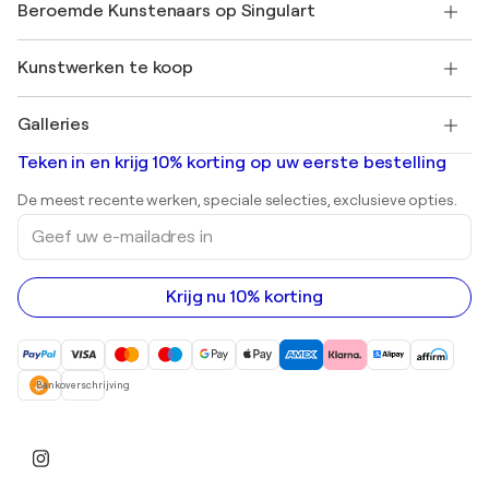
Mijn Account
Beroemde Kunstenaars op Singulart
Inloggen als Artiest
Singulart Magazine
Koopbescherming
Werken bij SINGULART
+31 20 241 4758
Henri Matisse
Ontdek gecureerde originele kunst
Kunstwerken te koop
Marc Chagall
Pablo Picasso
Schilderijen te koop
Salvador Dalí
Galleries
Abstracte schilderijen te koop
Banksy
Olieverfschilderijen
Mr. Brainwash
Kunstgaleries in Nederland
Teken in en krijg 10% korting op uw eerste bestelling
Landschapsschilderijen
Shepard Fairey
Afdrukken
De meest recente werken, speciale selecties, exclusieve opties.
Beelden
Geef
Acrylverfschilderijen
uw
e-
mailadres
in
Krijg nu 10% korting
Bankoverschrijving