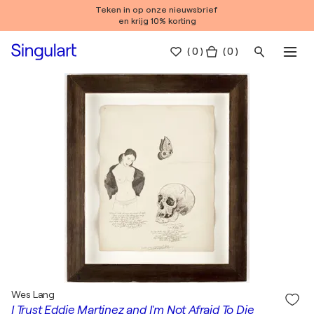
Teken in op onze nieuwsbrief
en krijg 10% korting
(
0
)
( 0 )
Wes Lang
I Trust Eddie Martinez and I'm Not Afraid To Die