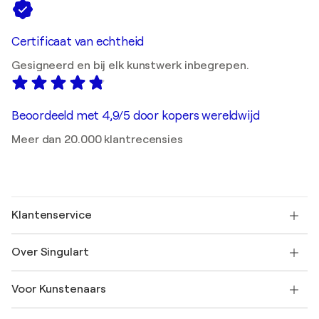
Certificaat van echtheid
Gesigneerd en bij elk kunstwerk inbegrepen.
Beoordeeld met 4,9/5 door kopers wereldwijd
Meer dan 20.000 klantrecensies
Klantenservice
Neem contact met ons op
Over Singulart
Verzenden
Retourbeleid
Over ons
Klantbeoordelingen
Voor Kunstenaars
Veelgestelde Vragen
SINGULART Cadeaubon
Affiliates
Neem deel aan ons handelsprogramma
Word lid van Singulart als een kunstenaar
Onze kunstenaars